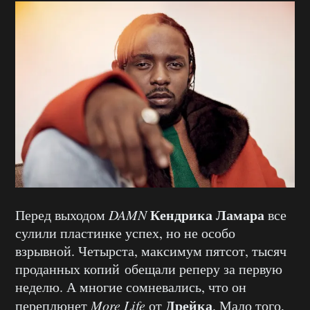
Кендрика Ламара
Перед выходом
DAMN
все
сулили пластинке успех, но не особо
взрывной. Четырста, максимум пятсот, тысяч
проданных копий обещали реперу за первую
неделю. А многие сомневались, что он
Дрейка
переплюнет
More Life
от
. Мало того,