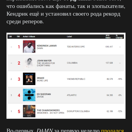
что ошибались как фанаты, так и злопыхатели,
Кендрик ещё и установил своего рода рекорд
среди реперов.
Во-первых,
DAMN
за первую неделю
продался