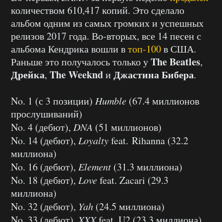
количеством 610,417 копий. Это сделало
альбом одним из самых громких и успешных
релизов 2017 года. Во-вторых, все 14 песен с
альбома Кендрика вошли в
топ-100
в США.
The Beatles
Раньше это получалось только у
,
Дрейка
The Weeknd
Джастина Бибера
,
и
.
No. 1 (с 3 позиции)
Humble
(67.4 миллионов
прослушиваний)
No. 4 (дебют),
DNA
(51 миллионов)
No. 14 (дебют),
Loyalty
feat. Rihanna (32.2
миллиона)
No. 16 (дебют),
Element
(31.3 миллиона)
No. 18 (дебют),
Love
feat. Zacari (29.3
миллиона)
No. 32 (дебют),
Yah
(24.5 миллиона)
No. 33 (дебют),
XXX
feat. U2 (23.3 миллиона)