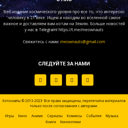
Веб-издание космического уровня про все то, что интересно
человеку в 21 веке. Ищем и находим во вселенной самое
важное и доставляем вам-котам на Землю. Больше новостей
у нас
в Telegram!
https://t.me/meownauts
Свяжитесь с нами:
meownauts@gmail.com
СЛЕДУЙТЕ ЗА НАМИ
Котонавты © 2013-2023· Все права защищены, перепечатка материалов
только после согласования с авторами.
Игры
Кино
Аниме
Сериалы
Комиксы
События
Музыка
Книги
Кинокотики