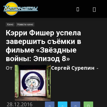
Котонавты
Кино
Новости кино
Кэрри Фишер успела
завершить съёмки в
фильме «Звёздные
войны: Эпизод 8»
От
Сергей Сурепин
-
28.12.2016