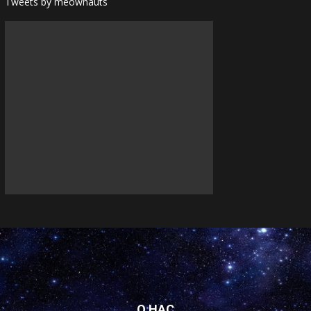
Tweets by meownauts
О НАС