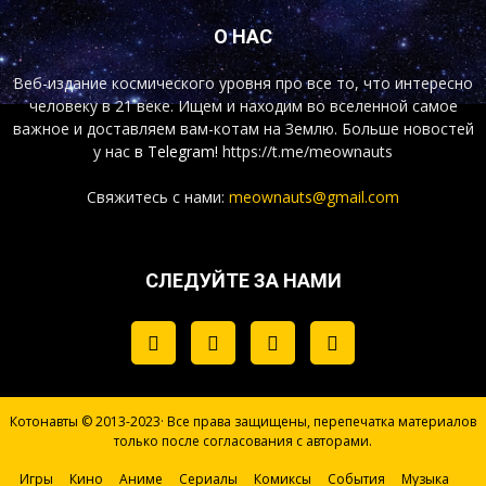
О НАС
Веб-издание космического уровня про все то, что интересно
человеку в 21 веке. Ищем и находим во вселенной самое
важное и доставляем вам-котам на Землю. Больше новостей
у нас
в Telegram!
https://t.me/meownauts
Свяжитесь с нами:
meownauts@gmail.com
СЛЕДУЙТЕ ЗА НАМИ
Котонавты © 2013-2023· Все права защищены, перепечатка материалов
только после согласования с авторами.
Игры
Кино
Аниме
Сериалы
Комиксы
События
Музыка