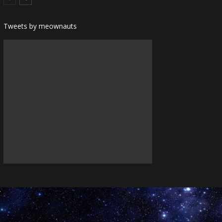
Tweets by meownauts