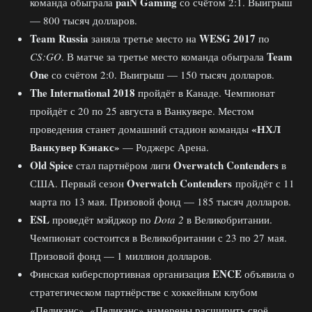
paiN Gaming
команда обыграла
со счётом 2:1. Выигрыш
— 800 тысяч долларов.
Team Russia
WESG 2017
заняла третье место на
по
Team
CS:GO
. В матче за третье место команда обыграла
One
со счётом 2:0. Выигрыш — 150 тысяч долларов.
The International 2018
пройдёт в Канаде. Чемпионат
пройдёт с 20 по 25 августа в Ванкувере. Местом
«НХЛ
проведения станет домашний стадион команды
Ванкувер Кэнакс»
— Роджерс Арена.
Old Spice
Overwatch Contenders
стал партнёром лиги
в
Overwatch Contenders
США. Первый сезон
пройдёт с 11
марта по 13 мая. Призовой фонд — 185 тысяч долларов.
ESL
проведёт мэйджор по
Dota 2
в Великобритании.
Чемпионат состоится в Великобритании с 23 по 27 мая.
Призовой фонд — 1 миллион долларов.
ENCE
Финская киберспортивная организация
объявила о
стратегическом партнёрстве с хоккейным клубом
«Пеликанс». «Пеликанс» намерены расширить своё