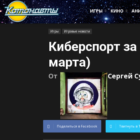
Котонавты
ИГРЫ
КИНО
АН
Игры
Игровые новости
Киберспорт за
марта)
От
Сергей 
Поделиться в Facebook
Твитнуть в 