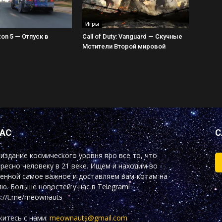
Игры
zon 5 — Отпуск в
Call of Duty: Vanguard — Скучные
Мстители Второй мировой
НАС
С
издание космического уровня про все то, что
ресно человеку в 21 веке. Ищем и находим во
енной самое важное и доставляем вам-котам на
ю. Больше новостей у нас
в Telegram!
s://t.me/meownauts
итесь с нами:
meownauts@gmail.com