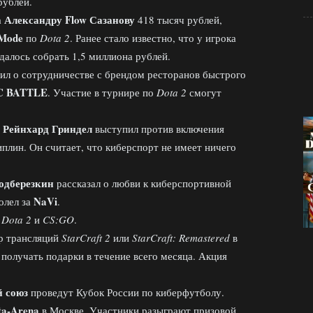
рублей.
Александру Flow Сазанову
а
418 тысяч рублей,
 Mode
по
Dota 2
. Ранее стало известно, что у игрока
далось собрать 1,5 миллиона рублей.
ил о сотрудничестве с брендом ресторанов быстрого
C BATTLE
. Участие в турнире по
Dota 2
смогут
Рейнхард Гриндел
а
выступил против включения
плин. Он считает, что киберспорт не имеет ничего
.
одберезкин
рассказал о любви к киберспортивной
NaVi
олел за
.
о
Dota 2
и
CS:GO
.
р трансляций
StarCraft 2
или
StarCraft: Remastered
в
 получать подарки в течение всего месяца. Акция
 союз
проведут Кубок России по киберфутболу.
ta-Arena
в Москве. Участники разыграют призовой