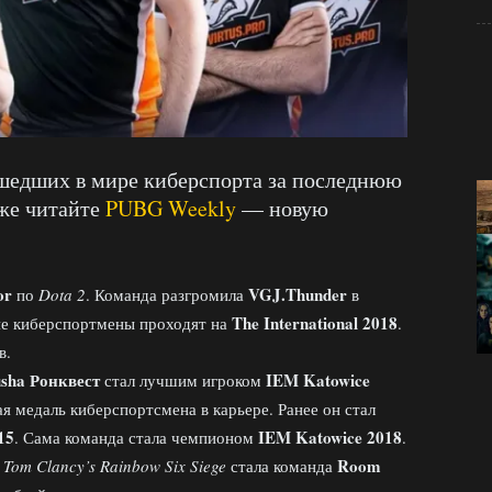
ошедших в мире киберспорта за последнюю
кже читайте
PUBG Weekly
— новую
or
VGJ.Thunder
по
Dota 2
. Команда разгромила
в
The International 2018
кие киберспортмены проходят на
.
в.
usha Ронквест
IEM Katowice
стал лучшим игроком
ая медаль киберспортсмена в карьере. Ранее он стал
15
IEM Katowice 2018
. Сама команда стала чемпионом
.
Room
е
Tom Clancy’s Rainbow Six Siege
стала команда