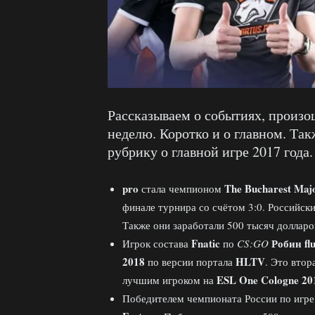
Рассказываем о событиях, произ
неделю. Коротко и о главном. Та
рубрику о главной игре 2017 года.
pro
The Bucharest Maj
стала чемпионом
финале турнира со счётом 3:0. Российс
Также они заработали 500 тысяч долларо
Fnatic
Робин fl
Игрок состава
по
CS:
GO
2018
HLTV
по версии портала
. Это втор
ESL One Cologne 20
лучшим игроком на
Победителем чемпионата России по игр