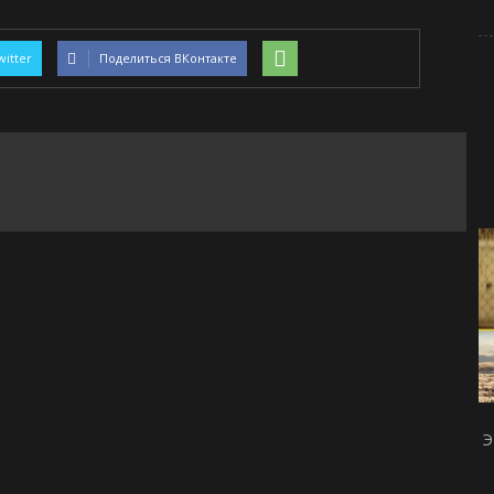
witter
Поделиться ВКонтакте
Э