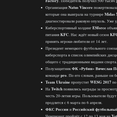
Factory
. Победитель получил 500 тысяч 
Natus Vincere
Организация
пожертвовал
Midas
которые она выиграла на турнире
диагностировали раковую опухоль. Уже у
ESforce
Киберспортивный холдинг
объяв
KFC
KF
питания
. Нас ждёт новый сезон
принять игроки-любители от 14 лет.
Президент немецкого футбольного союз
киберспорта в список олимпийских дисци
общего с традиционными видами спорта
ФК «Рубин»
Вячеслав П
Полузащитник
pro
команде
. По его словам, раньше он б
Team Ukraine
WESG 2017
пропустит
п
Twitch
На
появились награды за просмот
честь 20-летия игры. Пользователи будут
продлится с 6 марта по 6 апреля.
ФКС России
Российский футбольный
и
Yo
Чемпионат пройдёт с 12 по 13 мая на