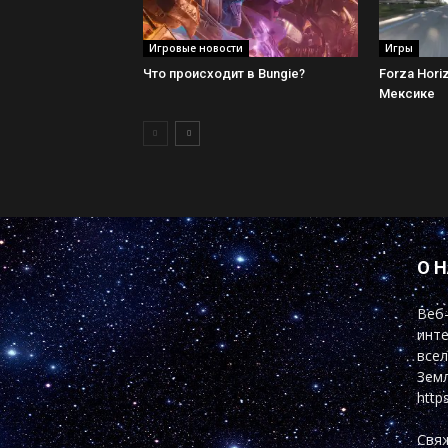
Игровые новости
Игры
Что происходит в Bungie?
Forza Hori
Мексике
О 
Веб-
инте
всел
Земл
http
Свяж