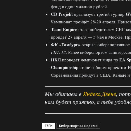
фонд в один миллион рублей.
CD Projekt
GW
организует третий турнир
Чемпионат пройдёт 28-29 апреля. Призо
Team Empire
стала победителем СНГ-к
пройдёт 27 апреля — 5 мая в Москве. П
ФК «Гамбург»
открыл киберспортивное 
FIFA 18
. Ранее киберспортом заинтерес
НХЛ
EA Sp
проведёт чемпионат мира по
Championship
Н
станет общим проектом
Соревнования пройдут в США, Канаде и 
Мы обитаем в
Яндекс.Дзене
, поп
нам будет приятно, а тебе удобн
ТЕГИ
Киберспорт за неделю