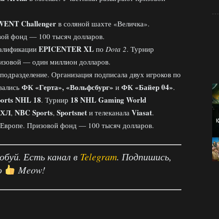
ENT Challenger
в соляной шахте «Величка».
вой фонд — 100 тысяч долларов.
EPICENTER XL
валификации
по
Dota 2
. Турнир
ризовой — один миллион долларов.
подразделение. Организация подписала двух игроков по
ФК «Герта», «Вольфсбург»
ФК «Байер 04»
овались
и
.
orts NHL 18
18 NHL Gaming World
. Турнир
ХЛ
NBC Sports
Sportsnet
Viasat
,
,
и телеканала
.
Европе. Призовой фонд — 100 тысяч долларов.
робуй. Есть канал в
Telegram
. Подпишись,
о
Meow!