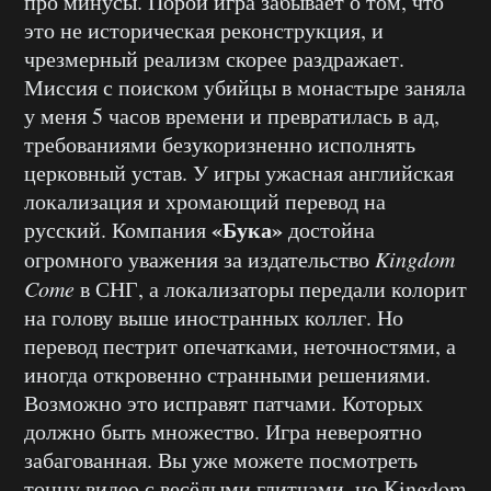
про минусы. Порой игра забывает о том, что
это не историческая реконструкция, и
чрезмерный реализм скорее раздражает.
Миссия с поиском убийцы в монастыре заняла
у меня 5 часов времени и превратилась в ад,
требованиями безукоризненно исполнять
церковный устав. У игры ужасная английская
локализация и хромающий перевод на
«Бука»
русский. Компания
достойна
огромного уважения за издательство
Kingdom
Come
в СНГ, а локализаторы передали колорит
на голову выше иностранных коллег. Но
перевод пестрит опечатками, неточностями, а
иногда откровенно странными решениями.
Возможно это исправят патчами. Которых
должно быть множество. Игра невероятно
забагованная. Вы уже можете посмотреть
тонну видео с весёлыми глитчами, но Kingdom