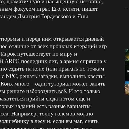
ую, драматичную и насыщенную историю,
вным фокусом игры. Его, кстати, пишет
 тандем Дмитрия Гордевского и Яны
 тюрьмы и перед ним открывается дивный
шое отличие от всех прошлых итераций игр
. Игрок путешествует по миру и
ой ARPG последних лет, а армия спрятана у
но ездить на коне (или прыгать по точкам
 с NPC, решать загадки, выполнять квесты
 Коих много – один туториал может занять
вы решите избороздить всё. И это только
захотеться прийти сюда потом ещё и
которых заданий есть разные варианты
асса. Например, толпу големов можно
волшебнику в лесу и, если вы маг, снять
воё недовольство, что приведёт вас к