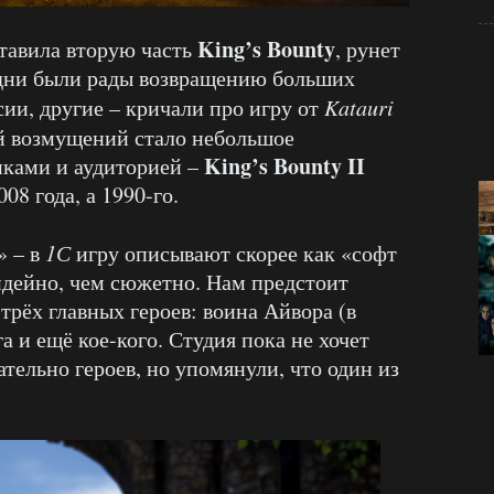
King’s Bounty
тавила вторую часть
, рунет
Одни были рады возвращению больших
сии, другие – кричали про игру от
Katauri
й возмущений стало небольшое
King’s Bounty II
ками и аудиторией –
08 года, а 1990-го.
» – в
1С
игру описывают скорее как «софт
 идейно, чем сюжетно. Нам предстоит
 трёх главных героев: воина Айвора (в
а и ещё кое-кого. Студия пока не хочет
ательно героев, но упомянули, что один из