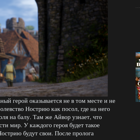
вный герой оказывается не в том месте и не
ролевство Нострию как посол, где на него
ля на балу. Там же Айвор узнает, что
ти мир. У каждого героя будет такое
Нострию будут свои. После пролога