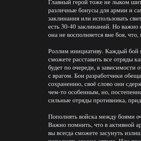
Главный герой тоже не лыком шит 
различные бонусы для армии и са
заклинания или использовать свит
есть 30-40 заклинаний. Но важно 
она не восполняется вне боя, что,
Роллим инициативу. Каждый бой н
сможете расставить все отряды ка
будет по очереди, в зависимости 
с врагом. Бои разработчики обещ
сохранению, своё слово они сдерж
чем-то особенным, но, постепенно
сильные отряды противника, прид
Пополнять войска между боями оч
Важно помнить, что в активной а
вы всегда сможете засунуть излиш
пополнять армию оттуда. Или про