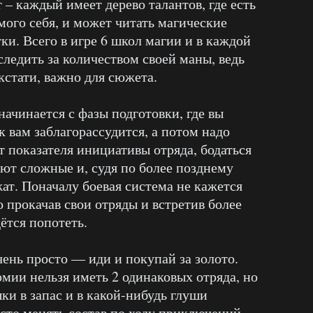
– каждый имеет дерево талантов, где есть
мого себя, и может читать магические
ки. Всего в игре 6 школ магии и в каждой
следить за количеством своей маны, ведь
 кстати, важно для сюжета.
ачинается с фазы подготовки, где вы
к вам заблагорассудится, а потом надо
от показателя инициативы отряда, бодаться
ают сложные и, судя по более позднему
ат. Поначалу боевая система не кажется
 прокачав свои отряды и встретив более
ётся попотеть.
ень просто — иди и покупай за золото.
рмии нельзя иметь 2 одинаковых отряда, но
ки в запас и в какой-нибудь глуши
сто менять состав по ходу приключений,