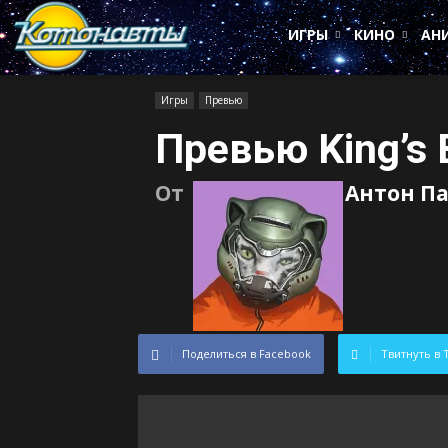
Котонавты
ИГРЫ
КИНО
АН
Игры
Превью
Превью King’s B
От
Антон П
Поделиться в Facebook
Твитнуть в 