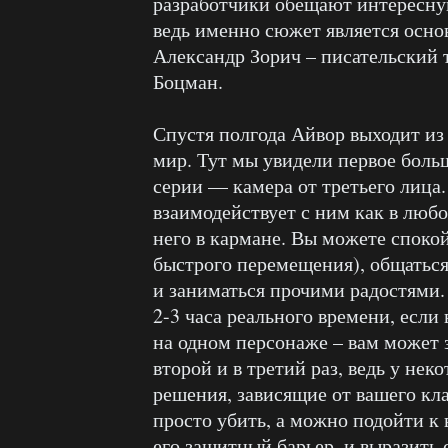
разработчики обещают интересн
ведь именно сюжет является осно
Александр Зорич – писательский
Боцман.
Спустя полгода Айвор выходит из
мир. Тут мы увидели первое боль
серии — камера от третьего лица
взаимодействует с ним как в люб
него в кармане. Вы можете спокой
быстрого перемещения), общаться
и заниматься прочими радостями.
2-3 часа реального времени, если 
на одном персонаже – вам может 
второй и в третий раз, ведь у не
решения, зависящие от вашего кл
просто убить, а можно подойти к 
его защитный барьер, и выразить с