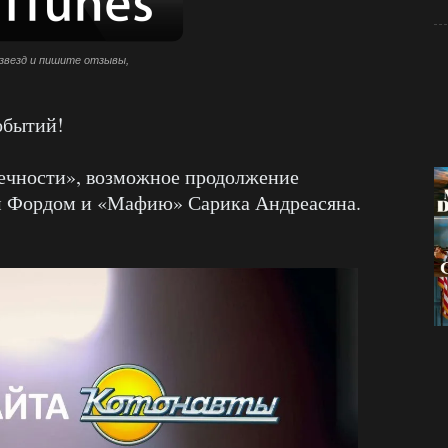
звезд и пишите отзывы,
обытий!
ечности», возможное продолжение
 Фордом и «Мафию» Сарика Андреасяна.