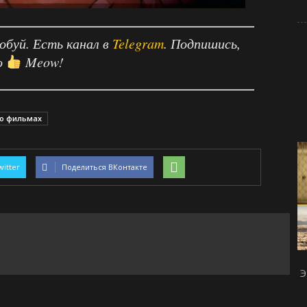
робуй. Есть канал в
Telegram
. Подпишись,
о
Meow!
 о фильмах
witter
Поделиться ВКонтакте
Э