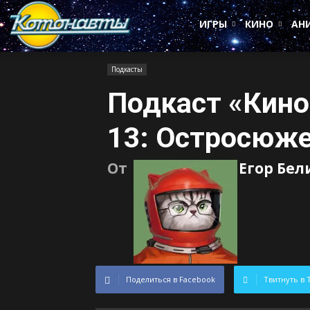
Котонавты
ИГРЫ
КИНО
АН
Подкасты
Подкаст «Кино
13: Остросюж
От
Егор Бел
Поделиться в Facebook
Твитнуть в 