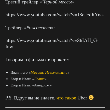
Третий трейлер «
Черной мессы
»:
https://www.youtube.com/watch?v=18o-EdRYnes
Трейлер «
Рождества
»:
https://www.youtube.com/watch?v=ShIAH_G-
Iuw
Говорим о фильмах в прокате:
Иван и его «
Миссия: Невыполнима
»
Егор и Иван: «
Левша
»
Егор и Иван: «
Антураж
»
P.S. Вдруг вы не знаете,
что
такое
Uber