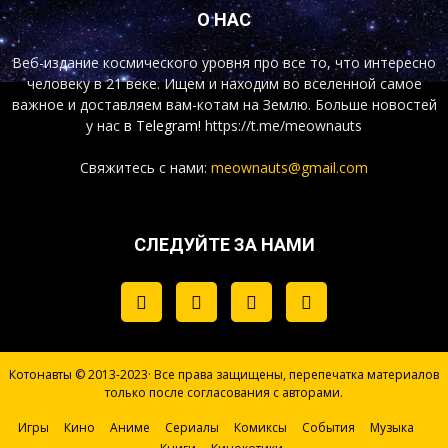
О НАС
Веб-издание космического уровня про все то, что интересно
человеку в 21 веке. Ищем и находим во вселенной самое
важное и доставляем вам-котам на Землю. Больше новостей
у нас
в Telegram!
https://t.me/meownauts
Свяжитесь с нами:
meownauts@gmail.com
СЛЕДУЙТЕ ЗА НАМИ
Котонавты © 2013-2023· Все права защищены, перепечатка материалов
только после согласования с авторами.
Игры
Кино
Аниме
Сериалы
Комиксы
События
Музыка