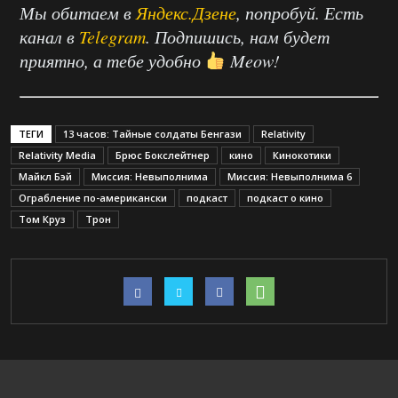
Мы обитаем в
Яндекс.Дзене
, попробуй. Есть
канал в
Telegram
. Подпишись, нам будет
приятно, а тебе удобно
Meow!
ТЕГИ
13 часов: Тайные солдаты Бенгази
Relativity
Relativity Media
Брюс Бокслейтнер
кино
Кинокотики
Майкл Бэй
Миссия: Невыполнима
Миссия: Невыполнима 6
Ограбление по-американски
подкаст
подкаст о кино
Том Круз
Трон