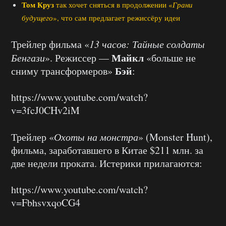
Том Круз
так хочет сняться в продолжении «
Грани
будущего
», что сам предлагает режиссёру идеи
Трейлер фильма «
13 часов: Тайные солдаты
Майкл
Бенгази
». Режиссер —
«больше не
Бэй
сниму трансформеров»
:
https://www.youtube.com/watch?
v=3fcJ0CHv2iM
Трейлер «
Охоты на монстра
» (Monster Hunt),
фильма, заработавшего в Китае $211 млн. за
две недели проката. Истерики прилагаются:
https://www.youtube.com/watch?
v=FbhsvxqoCG4