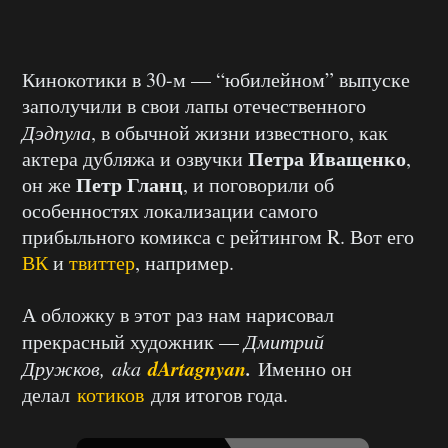
Кинокотики в 30-м — “юбилейном” выпуске
заполучили в свои лапы отечественного
Дэдпула
, в обычной жизни известного, как
Петра Иващенко
актера дубляжа и озвучки
,
Петр Гланц
он же
, и поговорили об
особенностях локализации самого
прибыльного комикса с рейтингом R. Вот его
ВК
и
твиттер
, например.
А обложку в этот раз нам нарисовал
прекрасный художник —
Дмитрий
dArtagnyan
.
Дружков,
aka
Именно он
делал
котиков
для итогов года.