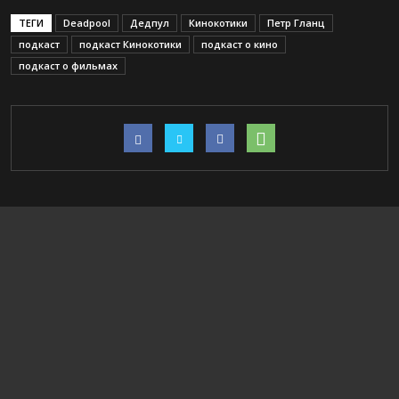
ТЕГИ
Deadpool
Дедпул
Кинокотики
Петр Гланц
подкаст
подкаст Кинокотики
подкаст о кино
подкаст о фильмах