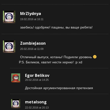
MrZlydnya
19.02.2016 at 16:11
заебись! одобряю! пацаны, вы ваще ребята!
ZombieJason
20.02.2016 at 11:09
Отличный выпуск, котаны! Подняли уровень
P.S. Беликов, хватит нести херню! :р xd
Egor Belikov
20.02.2016 at 14:25
Достойная аргументированная претензия
metalsong
22.02.2016 at 20:13