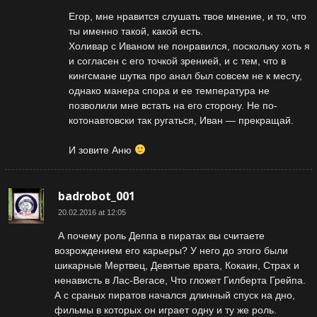
Егор, мне нравится слушать твое мнение, и то, что
ты именно такой, какой есть.
Холивар с Иваном не понравился, поскольку хоть я
и согласен с его точкой зренией, и с тем, что в
кингсмане шутка про анал был совсем не к месту,
однако манера спора и ее температура не
позволили мне встать на его сторону. Не по-
котонавтовски так ругаться, Иван — прекращай.
И зовите Аню
badrobot_001
20.02.2016 at 12:05
А почему роль Деппа в пиратах вы считаете
возрождением его карьеры? У него до этого были
шикарные Мертвец, Девятые врата, Кокаин, Страх и
ненависть в Лас-Вегасе, Что гложет Гилберта Грейпа.
А с сраных пиратов начался длинный спуск на дно,
фильмы в которых он играет одну и ту же роль.