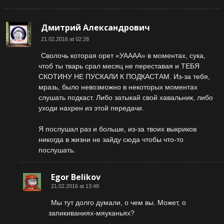
Дмитрий Александрович
21.02.2016 at 02:28
Сволочь которая орет «УАААА» в моментах, сука,
чтоб ты тварь срал месяц не переставая и ТЕБЯ
СКОТИНУ НЕ ПУСКАЛИ К ПОДКАСТАМ. Из-за тебя,
мразь, было невозможно в некоторых моментах
слушать подкаст. Либо затыкай свой хавальник, либо
уходи нахрен из этой передачи.
Я послушал раз и больше, из-за твоих выкриков
никогда в жизни не зайду сюда чтобы что-то
послушать.
Egor Belikov
21.02.2016 at 13:48
Мы тут долго думали, о чем вы. Может, о
запикиваниях-мяуканьях?