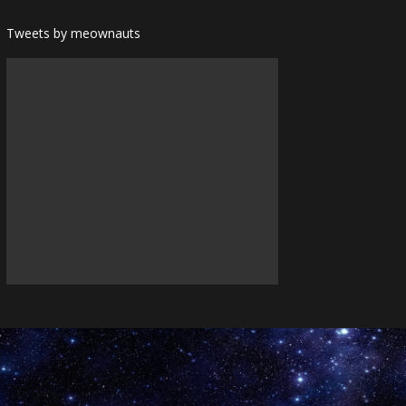
Tweets by meownauts