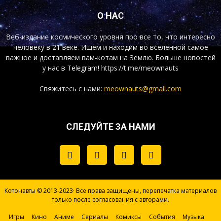
О НАС
Веб-издание космического уровня про все то, что интересно
человеку в 21 веке. Ищем и находим во вселенной самое
важное и доставляем вам-котам на Землю. Больше новостей
у нас
в Telegram!
https://t.me/meownauts
Свяжитесь с нами:
meownauts@gmail.com
СЛЕДУЙТЕ ЗА НАМИ
Котонавты © 2013-2023· Все права защищены, перепечатка материалов
только после согласования с авторами.
Игры
Кино
Аниме
Сериалы
Комиксы
События
Музыка