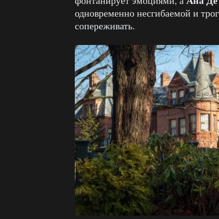
Ана Де
фонтанирует эмоциями, а
одновременно несгибаемой и трог
сопереживать.