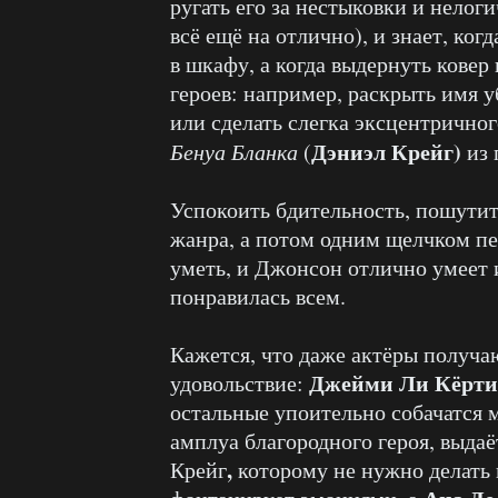
ругать его за нестыковки и нелог
всё ещё на отлично), и знает, ко
в шкафу, а когда выдернуть ковер 
героев: например, раскрыть имя 
или сделать слегка эксцентричног
Дэниэл Крейг)
Бенуа Бланка
(
из
Успокоить бдительность, пошутит
жанра, а потом одним щелчком пер
уметь, и Джонсон отлично умеет 
понравилась всем.
Кажется, что даже актёры получа
Джейми Ли Кёрти
удовольствие:
остальные упоительно собачатся 
амплуа благородного героя, выда
,
Крейг
которому не нужно делать