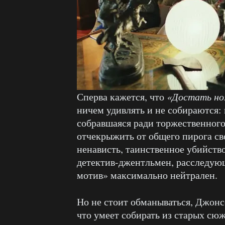
Сперва кажется, что
«Достать н
ничем удивлять и не собираются:
собравшаяся ради торжественного
отчекрыжить от общего пирога св
ненависть, таинственное убийств
детектив-джентльмен, расследующ
мотив» максимально нейтрален.
Но не стоит обманываться, Джон
что умеет собирать из старых сю