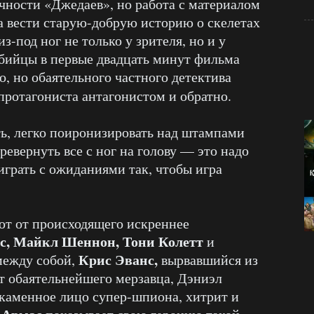
ичности «Джедаев», но работа с материалом
гда вести старую-добрую историю о скелетах
из-под ног не только у зрителя, но и у
убийцы в первые двадцать минут фильма
о, но обаятельного частного детектива
протагониста антагонистом и обратно.
ь, легко поиронизировать над штампами
евернуть все с ног на голову — это надо
играть с ожиданиями так, чтобы игра
ют от происходящего искреннее
с, Майкл Шеннон, Тони Колетт
и
Крис Эванс,
между собой,
вырвавшийся из
ёт обаятельнейшего мерзавца, Дэниэл
 каменное лицо супер-шпиона, хитрит и