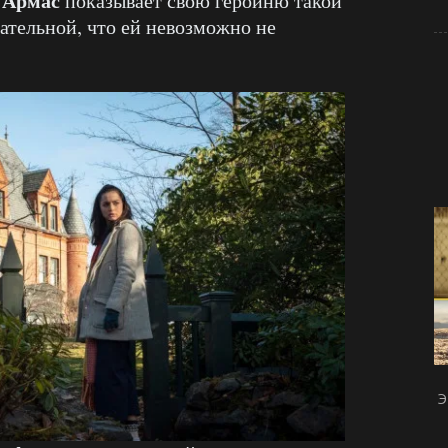
 Армас
показывает свою героиню такой
ательной, что ей невозможно не
Э