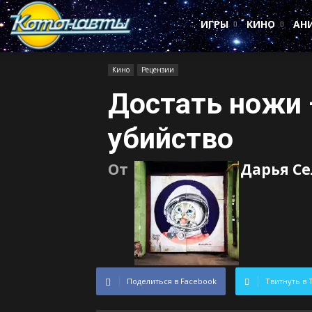
Котонавты
ИГРЫ
КИНО
АН
Кино
Рецензии
Достать ножи 
убийство
От
Дарья С
Поделиться в Facebook
Твитнуть в 