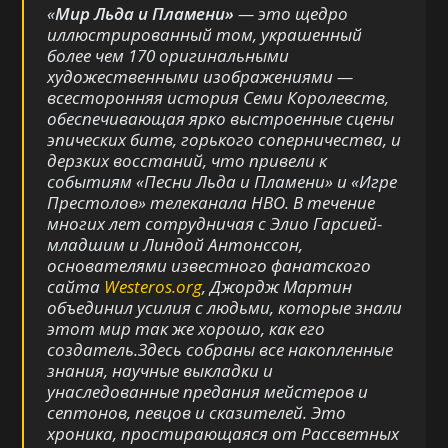
«
Мир Льда и Пламени»
— это щедро
иллюстрированный том, украшенный
более чем 170 оригинальными
художественными изображениями —
всесторонняя история Семи Королевств,
обеспечивающая ярко выстроенные сцены
эпических битв, горького соперничества, и
дерзких восстаний, что привели к
событиям «Песни Льда и Пламени» и «Игре
Престолов» телеканала НВО. В течение
многих лет сотрудничая с Элио Гарсией-
младшим и Линдой Антонссон,
основателями известного фанатского
сайта
Westeros.org
, Джордж Мартин
объединил усилия с людьми, которые знали
этот мир так же хорошо, как его
создатель.Здесь собраны все накопленные
знания, научные выкладки и
унаследованные предания мейстеров и
септонов, певцов и сказителей. Это
хроника, простирающаяся от Рассветных