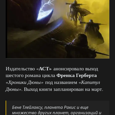
АСТ»
Издательство «
анонсировало выход
Френка Герберта
шестого романа цикла
«
Хроники Дюны»
под названием «
Капитул
Дюны»
. Выход книги запланирован на март.
Бене Тлейлаксу, планета Ракис и еще
множество других планет, организаций и