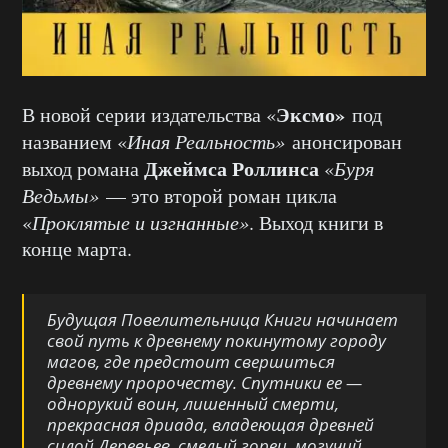
Эксмо»
В новой серии издательства «
под
названием «
Иная Реальность»
анонсирован
Джеймса Роллинса
выход романа
«
Буря
Ведьмы»
— это второй роман цикла
«
Проклятые и изгнанные»
. Выход книги в
конце марта.
Будущая Повелительница Книги начинает
свой путь к древнему покинутому городу
магов, где предстоит свершиться
древнему пророчеству. Спутники ее —
однорукий воин, лишенный смерти,
прекрасная дриада, владеющая древней
силой Деревьев, смелый горец, могучий