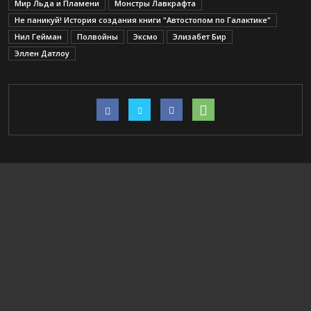
Мир Льда и Пламени
Монстры Лавкрафта
Не паникуй! История создания книги "Автостопом по Галактике"
Нил Гейман
Полвойны
Эксмо
Элизабет Бир
Эллен Датлоу