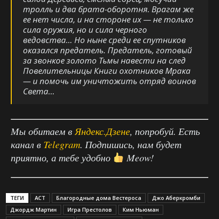
тролль и два брата-оборотня. Врагам же
ее нет числа, и на стороне их — не только
сила оружия, но и сила черного
ведовства… Но ныне среди ее спутников
оказался предатель. Предатель, готовый
за звонкое золото Тьмы навести на след
Повелительницы Книги охотников Мрака
— и помочь им уничтожить отряд воинов
Света…
Мы обитаем в
Яндекс.Дзене
, попробуй. Есть
канал в
Telegram
. Подпишись, нам будет
приятно, а тебе удобно
Meow!
ТЕГИ
АСТ
Благородные дома Вестероса
Джо Аберкромби
Джордж Мартин
Игра Престолов
Ким Ньюман