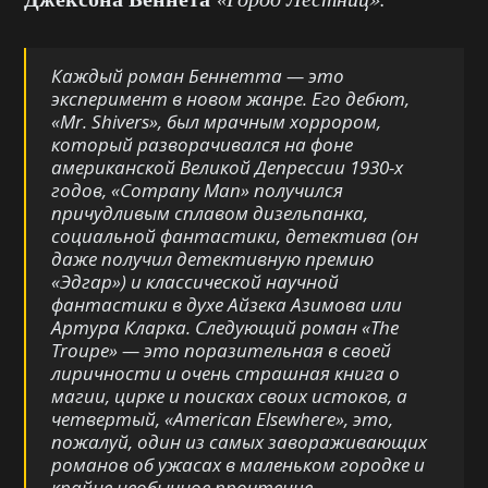
Каждый роман Беннетта — это
эксперимент в новом жанре. Его дебют,
«Mr. Shivers», был мрачным хоррором,
который разворачивался на фоне
американской Великой Депрессии 1930-х
годов, «Company Man» получился
причудливым сплавом дизельпанка,
социальной фантастики, детектива (он
даже получил детективную премию
«Эдгар») и классической научной
фантастики в духе Айзека Азимова или
Артура Кларка. Следующий роман «The
Troupe» — это поразительная в своей
лиричности и очень страшная книга о
магии, цирке и поисках своих истоков, а
четвертый, «American Elsewhere», это,
пожалуй, один из самых завораживающих
романов об ужасах в маленьком городке и
крайне необычное прочтение