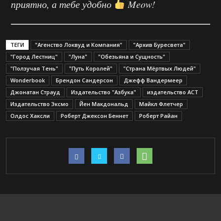
приятно, а тебе удобно
Meow!
ТЕГИ
"Агенство Локвуд и Компания"
"Архив Буресвета"
"Город Лестниц"
"Луна"
"Обезьяна и Сущность"
"Ползучая Тень"
"Путь Королей"
"Страна Мёртвых Людей"
Wonderbook
Брендон Сандерсон
Джефф Вандермеер
Джонатан Страуд
Издательство "Азбука"
издательство АСТ
Издательство Эксмо
Йен Макдональд
Майкл Флетчер
Олдос Хаксли
Роберт Джексон Беннет
Роберт Райан