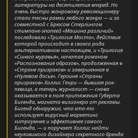
литературы на десятилетия вперед. Но
очень быстро жанровому революционеру
стали тесны рамки любого жанра — и за
совместной с Брюсом Стерлингом
стимпанк-эпопеей «Машина различий»
последовали «Трилогия Моста», действие
которой происходит в своего рода
альтернативном настоящем, и «Трилогия
«Синего муравья», начатая романом
«Распознавание образов», продолженная в
«Стране призраков» и завершенная в
«Нулевом досье». Героиня «Страны
призраков» Холлис Генри — бывшая рок-
певица, а теперь журналист — снова
оказывается в поле притяжения Губерта
Бигенда, магната-визионера от рекламы.
Бигенд обнаружил, что кто-то
использует вирусный маркетинг
хитроумнее и эффективнее самого
Бигенда, — и поручает Холлис найти
неуловимого дизайнера секретного бренда