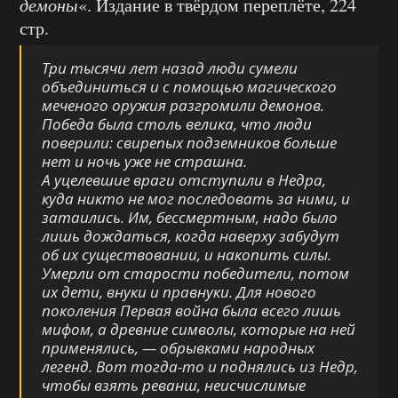
демоны
«. Издание в твёрдом переплёте, 224
стр.
Три тысячи лет назад люди сумели
объединиться и с помощью магического
меченого оружия разгромили демонов.
Победа была столь велика, что люди
поверили: свирепых подземников больше
нет и ночь уже не страшна.
А уцелевшие враги отступили в Недра,
куда никто не мог последовать за ними, и
затаились. Им, бессмертным, надо было
лишь дождаться, когда наверху забудут
об их существовании, и накопить силы.
Умерли от старости победители, потом
их дети, внуки и правнуки. Для нового
поколения Первая война была всего лишь
мифом, а древние символы, которые на ней
применялись, — обрывками народных
легенд. Вот тогда-то и поднялись из Недр,
чтобы взять реванш, неисчислимые