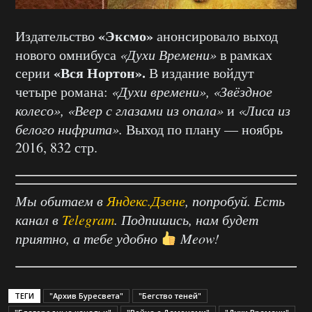
«Эксмо»
Издательство
анонсировало выход
нового омнибуса
«Духи Времени»
в рамках
«Вся Нортон».
серии
В издание войдут
четыре романа:
«Духи времени», «Звёздное
колесо», «Веер с глазами из опала»
и
«Лиса из
белого нифрита».
Выход по плану — ноябрь
2016, 832 стр.
Мы обитаем в
Яндекс.Дзене
, попробуй. Есть
канал в
Telegram
. Подпишись, нам будет
приятно, а тебе удобно
Meow!
ТЕГИ
"Архив Буресвета"
"Бегство теней"