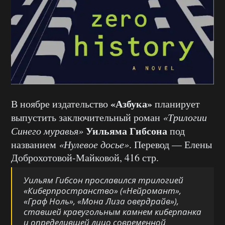
«Азбука»
В ноябре издательство
планирует
выпустить заключительный роман
«Трилогии
Уильяма Гибсона
Синего муравья»
под
названием
«Нулевое досье»
. Перевод — Елены
Доброхотовой-Майковой, 416 стр.
Уильям Гибсон прославился трилогией
«Киберпространство» («Нейромант»,
«Граф Ноль», «Мона Лиза овердрайв»),
ставшей краеугольным камнем киберпанка
и определившей лицо современной