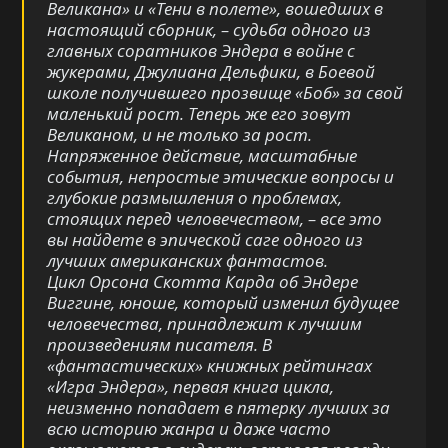
Великана» и «Тени в полете», вошедших в
настоящий сборник, – судьба одного из
главных соратников Эндера в войне с
жукерами, Джулиана Дельфики, в Боевой
школе получившего прозвище «Боб» за свой
маленький рост. Теперь же его зовут
Великаном, и не только за рост.
Напряженное действие, масштабные
события, непростые этические вопросы и
глубокие размышления о проблемах,
стоящих перед человечеством, – все это
вы найдете в эпической саге одного из
лучших американских фантастов.
Цикл Орсона Скотта Карда об Эндере
Виггине, юноше, который изменил будущее
человечества, принадлежит к лучшим
произведениям писателя. В
«фантастических» книжных рейтингах
«Игра Эндера», первая книга цикла,
неизменно попадает в пятерку лучших за
всю историю жанра и даже часто