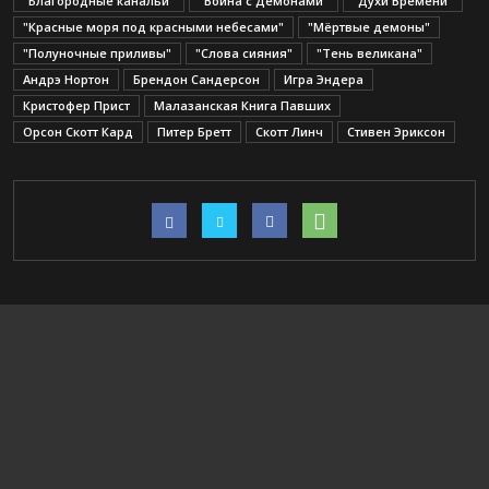
"Благородные канальи"
"Война с Демонами"
"Духи Времени"
"Красные моря под красными небесами"
"Мёртвые демоны"
"Полуночные приливы"
"Слова сияния"
"Тень великана"
Андрэ Нортон
Брендон Сандерсон
Игра Эндера
Кристофер Прист
Малазанская Книга Павших
Орсон Скотт Кард
Питер Бретт
Скотт Линч
Стивен Эриксон