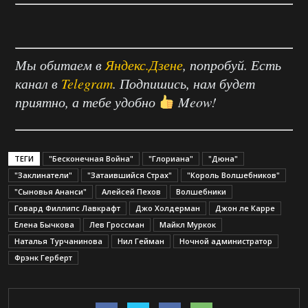
Мы обитаем в
Яндекс.Дзене
, попробуй. Есть
канал в
Telegram
. Подпишись, нам будет
приятно, а тебе удобно
Meow!
ТЕГИ
"Бесконечная Война"
"Глориана"
"Дюна"
"Заклинатели"
"Затаившийся Страх"
"Король Волшебников"
"Сыновья Ананси"
Алейсей Пехов
Волшебники
Говард Филлипс Лавкрафт
Джо Холдерман
Джон ле Карре
Елена Бычкова
Лев Гроссман
Майкл Муркок
Наталья Турчанинова
Нил Гейман
Ночной администратор
Фрэнк Герберт