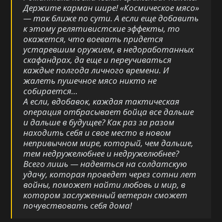
Держите карман шире! «Космическое мясо»
— так ближе по сути. А если еще добавить
к этому релятивистские эффекты, то
окажется, что воевать придется
устаревшим оружием, в недоработанных
скафандрах, да еще и переучиваться
каждые полгода личного времени. И
жалеть пушечное мясо никто не
собирается…
А если, вдобавок, каждая тактическая
операция отбрасывает бойца все дальше
и дальше в будущее? Как раз за разом
находить себя и свое место в новом
непривычном мире, который, чем дальше,
тем недружелюбнее и недружелюбнее?
Всего лишь — надеяться на солдатскую
удачу, которая проведет через сотни лет
войны, поможет найти любовь и мир, в
котором заслуженный ветеран сможет
почувствовать себя дома!