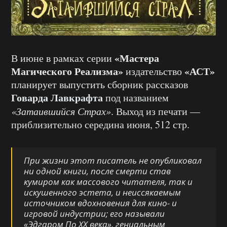
«Мастера
В июне в рамках серии
Магического Реализма»
«АСТ»
издательство
планирует выпустить сборник рассказов
Говарда Лавкрафта
под названием
«Затаившийся Страх»
. Выход из печати —
приблизительно середина июня, 512 стр.
При жизни этот писатель не опубликовал
ни одной книги, после смерти став
кумиром как массового читателя, так и
искушенного эстета, и неиссякаемым
источником вдохновения для кино- и
игровой индустрии; его называли
«Эдгаром По ХХ века», гениальным