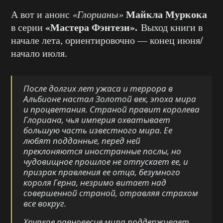
Майкла Муркока
А вот и анонс
«Глорианы»
«Мастера Фэнтези».
в серии
Выход книги в
начале лета, ориентировочно — конец июня/
начало июля.
После долгих лет ужаса и террора в
Альбионе настал Золотой век, эпоха мира
и процветания. Страной правит королева
Глориана, чья империя охватывает
большую часть известного мира. Ее
любят подданные, перед ней
преклоняются иностранные послы, но
чудовищное прошлое не отпускает ее, и
призрак правления ее отца, безумного
короля Герна, незримо витает над
совершенной страной, отравляя страхом
все вокруг.
Хрупкое равновесие мира поддерживает