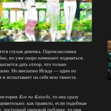
тся глухая девочка. Одноклассники
о, но уже скоро начинают издеваться.
ытается дать отпор, что только
авлю. Но внезапно Исида — один из
м и испытывает на себе всю тяжесть
я история
Koe no Katachi
, то она сразу
дивительно: как правило, если подобные
, доступной широкой публике, то они