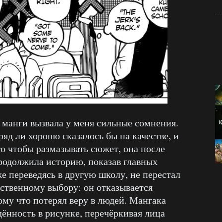
 манги вызвала у меня сильные сомнения.
яд ли хорошо сказалось бы на качестве, и
го чтобы размазывать сюжет, она после
родолжила историю, показав главных
же переведясь в другую школу, не перестал
бственному выбору: он отказывается
ому что потерял веру в людей. Мангака
дённость в рисунке, перечёркивая лица