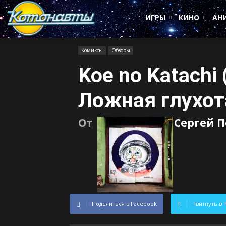
Котонавты
ИГРЫ
КИНО
АН
Комиксы
Обзоры
Koe no Katachi
Ложная глухот
От
Сергей 
Поделиться в Facebook
Твитнуть в 