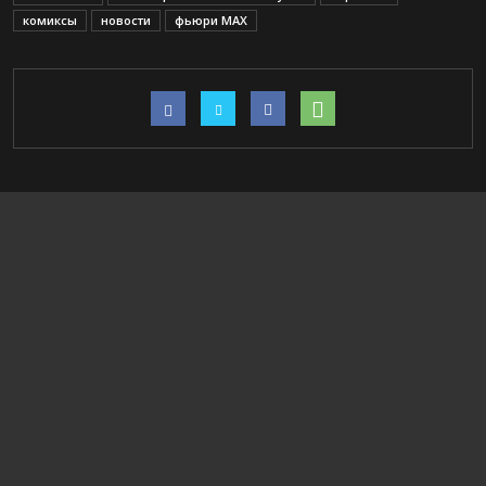
комиксы
новости
фьюри MAX