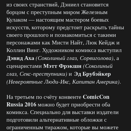
из своих странствий, Дэниел становится
борцом с преступным миром Железным
Кулаком — настоящим мастером боевых
искусств, которому предстоит раскрыть тайны
своего прошлого и познакомиться с такими
персонажами как Мисти Найт, Люк Кейдж и
Коллин Винг. Художником комикса выступил
Дэвид Аха
(Соколиный глаз, Сорвиголова)
, а
Мэтт Фрэкшн
сценаристами
(Соколиный
Эд Брубэйкер
глаз, Секс-преступники)
и
(Невероятные Люди-Икс, Капитан Америка)
.
ComicCon
На третьем по счёту конвенте
Russia 2016
можно будет приобрести оба
комикса. Специально для выставки издатели
подготовили альтернативные обложки с
ограниченным тиражом, которые вы можете