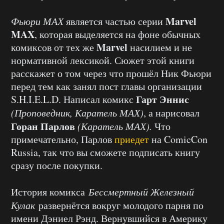
Marvel
Фьюри МАХ
является частью серии
MAX
, которая выделяется на фоне обычных
Marvel
комиксов от тех же
насилием и не
нормативной лексикой. Сюжет этой книги
расскажет о том через что прошёл Ник Фьюри
перед тем как занял пост главы организации
Гарт Эннис
S.H.I.E.L.D. Написал комикс
(Проповедник, Каратель МАХ)
, а нарисовал
Горан Парлов
(Каратель МАХ).
Что
примечательно, Парлов
приедет
на ComicCon
Russia, так что вы сможете подписать книгу
сразу после покупки.
История комикса
Бессмертный Железный
Кулак
развернётся вокруг молодого парня по
имени Дэниел Рэнд. Вернувшийся в Америку