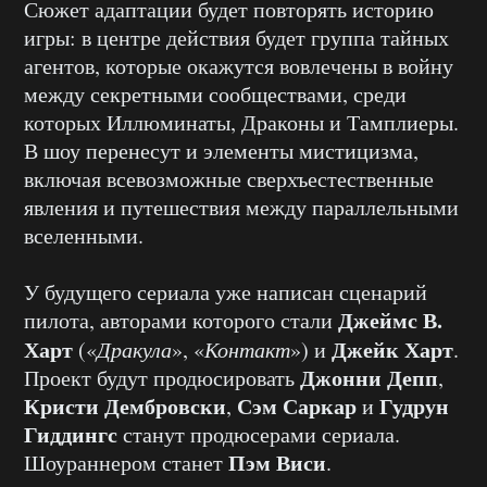
Сюжет адаптации будет повторять историю
игры: в центре действия будет группа тайных
агентов, которые окажутся вовлечены в войну
между секретными сообществами, среди
которых Иллюминаты, Драконы и Тамплиеры.
В шоу перенесут и элементы мистицизма,
включая всевозможные сверхъестественные
явления и путешествия между параллельными
вселенными.
У будущего сериала уже написан сценарий
Джеймс В.
пилота, авторами которого стали
Харт
Джейк Харт
(«
Дракула
», «
Контакт
») и
.
Джонни Депп
Проект будут продюсировать
,
Кристи Дембровски
Сэм Саркар
Гудрун
,
и
Гиддингс
станут продюсерами сериала.
Пэм Виси
Шоураннером станет
.