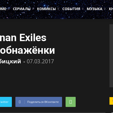
ИМЕ
СЕРИАЛЫ
КОМИКСЫ
СОБЫТИЯ
МУЗЫКА
К
an Exiles
 обнажёнки
убицкий
-
07.03.2017
Twitter
Поделиться ВКонтакте