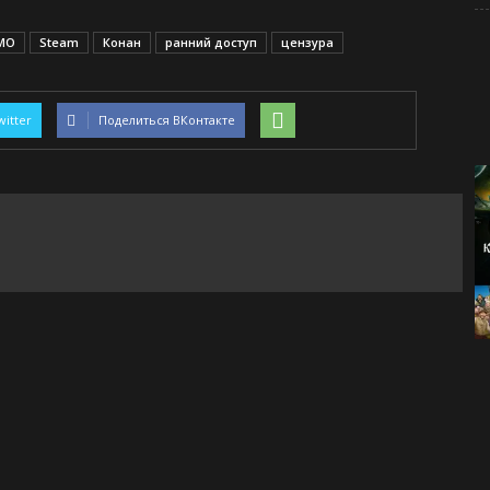
MO
Steam
Конан
ранний доступ
цензура
witter
Поделиться ВКонтакте