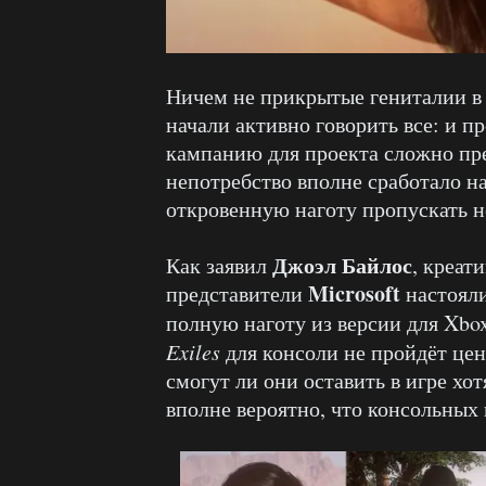
Ничем не прикрытые гениталии 
начали активно говорить все: и п
кампанию для проекта сложно пре
непотребство вполне сработало на
откровенную наготу пропускать н
Джоэл Байлос
Как заявил
, креат
Microsoft
представители
настояли
полную наготу из версии для Xbo
Exiles
для консоли не пройдёт ценз
смогут ли они оставить в игре хо
вполне вероятно, что консольных 