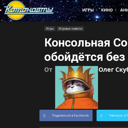
Котонавты
ИГРЫ
КИНО
АН
Игры
Игровые новости
Консольная Con
обойдётся без
От
Олег Ск
Поделиться в Facebook
Твитнуть в 