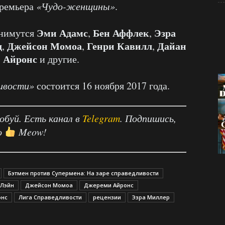
премьера
«Чудо-женщины»
.
Эми Адамс
Бен Аффлек
Эзра
нимутся
,
,
д
Джейсон Момоа
Генри Кавилл
Дайан
,
,
,
 Айронс
и другие.
ивости»
состоится 16 ноября 2017 года.
робуй. Есть канал в
Telegram
. Подпишись,
о
Meow!
Бэтмен против Супермена: На заре справедливости
 Лэйн
Джейсон Момоа
Джереми Айронс
онс
Лига Справедливости
рецензии
Эзра Миллер