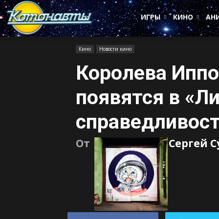
Котонавты
ИГРЫ
КИНО
АН
Кино
Новости кино
Королева Иппо
появятся в «Л
справедливос
От
Сергей 