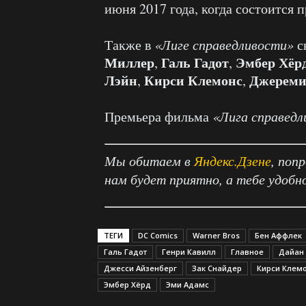
июня 2017 года, когда состоится 
Также в
«Лиге справедливости»
с
Миллер
Галь Гадот
Эмбер Хёр
,
,
Лэйн
Кирси Клемонс
Джереми
,
,
Премьера фильма
«Лига справедл
Мы обитаем в
Яндекс.Дзене
, поп
нам будет приятно, а тебе удобн
ТЕГИ
DC Comics
Warner Bros
Бен Аффлек
Галь Гадот
Генри Кавилл
Главное
Дайан
Джесси Айзенберг
Зак Снайдер
Кирси Клем
Эмбер Хёрд
Эми Адамс