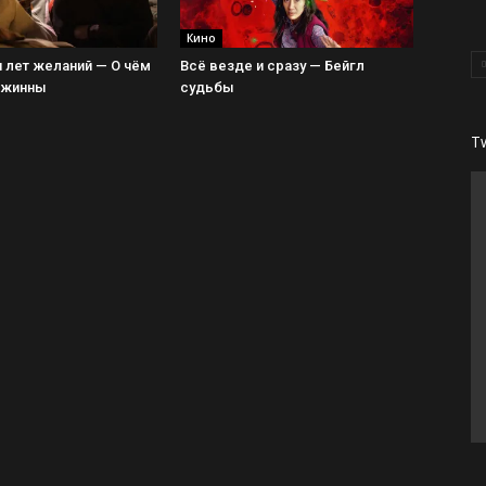
Кино
 лет желаний — О чём
Всё везде и сразу — Бейгл
Джинны
судьбы
T