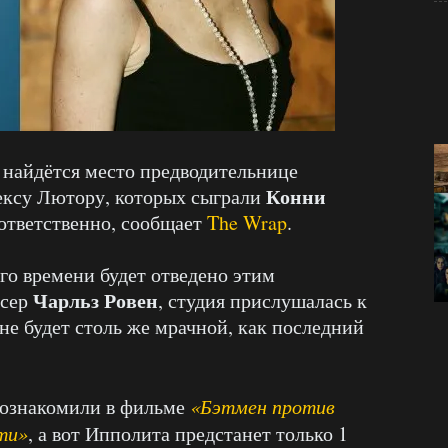
найдётся место предводительнице
Конни
ексу Лютору, которых сыграли
ответственно, сообщает
The Wrap
.
го времени будет отведено этим
Чарльз Ровен
юсер
, студия прислушалась к
не будет столь же мрачной, как последний
познакомили в фильме
«Бэтмен против
ти»
, а вот Ипполита предстанет только 1