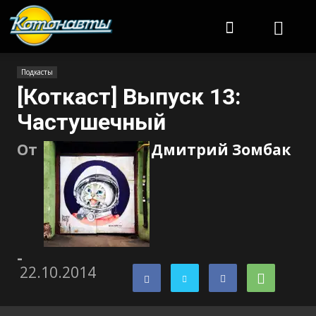
Котонавты
Подкасты
[Коткаст] Выпуск 13:
Частушечный
От
Дмитрий Зомбак
-
22.10.2014