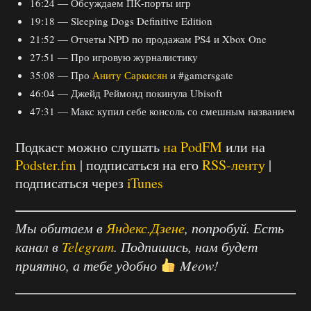
16:24 — Обсуждаем ПК-порты игр
19:18 — Sleeping Dogs Definitive Edition
21:52 — Отчеты NPD по продажам PS4 и Xbox One
27:51 — Про игровую журналистику
35:08 — Про
Аниту Саркисян
и #gamersgate
46:04 — Джейд Реймонд покинула Ubisoft
47:31 — Макс купил себе консоль со смешным названием
Подкаст можно слушать
на PodFM
или на
Podster.fm
| подписаться на его
RSS-ленту
|
подписаться через
iTunes
Мы обитаем в
Яндекс.Дзене
, попробуй. Есть
канал в
Telegram
. Подпишись, нам будет
приятно, а тебе удобно
Meow!