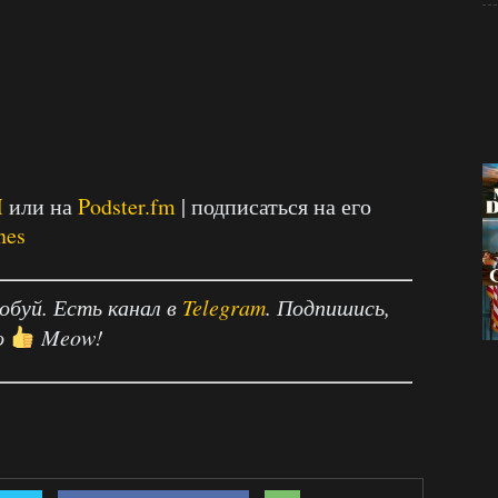
M
или на
Podster.fm
| подписаться на его
nes
робуй. Есть канал в
Telegram
. Подпишись,
о
Meow!