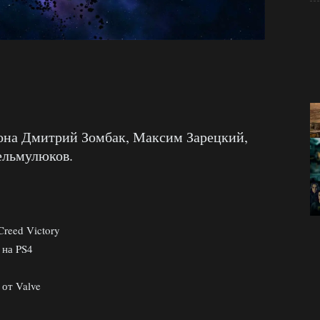
фона Дмитрий Зомбак, Максим Зарецкий,
ельмулюков.
reed Victory
 на PS4
от Valve