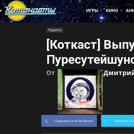
Котонавты
ИГРЫ
КИНО
АН
Подкасты
[Коткаст] Выпу
Пуресутейшун
От
Дмитрий
Поделиться в Facebook
Твитнуть в 