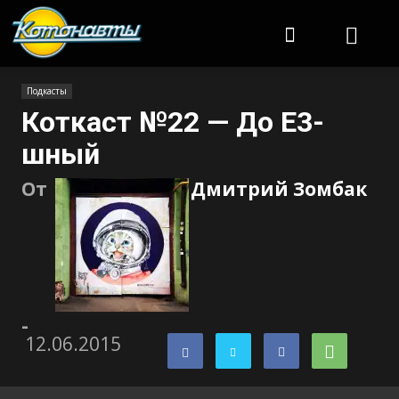
Котонавты
Подкасты
Коткаст №22 — До Е3-
шный
От
Дмитрий Зомбак
-
12.06.2015