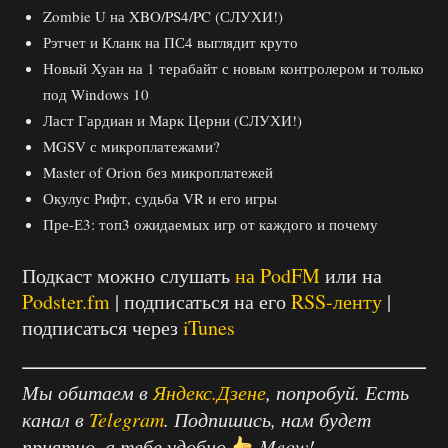
Zombie U на XBO/PS4/PC (СЛУХИ!)
Рэтчет и Кланк на ПС4 выглядит круто
Новый Хуан на 1 терабайт с новым контролером и только
под Windows 10
Ласт Гардиан и Марк Церни (СЛУХИ!)
MGSV с микроплатежами?
Master of Orion без микроплатежей
Окулус Рифт, судьба VR и его игры
Пре-Е3: топ3 ожидаемых игр от каждого и почему
Подкаст можно слушать
на PodFM
или на
Podster.fm
| подписаться на его
RSS-ленту
|
подписаться через
iTunes
Мы обитаем в
Яндекс.Дзене
, попробуй. Есть
канал в
Telegram
. Подпишись, нам будет
приятно, а тебе удобно
Meow!