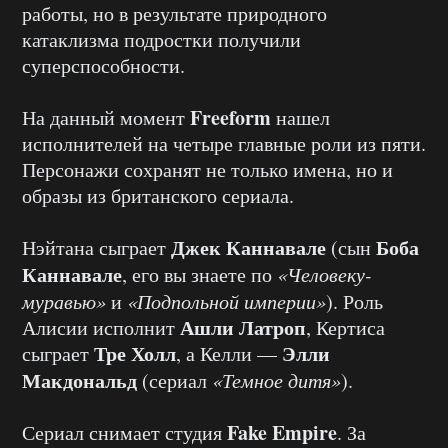
работы, но в результате природного
катаклизма подростки получили
суперспособности.
Freeform
На данный момент
нашел
исполнителей на четыре главные роли из пяти.
Персонажи сохранят не только имена, но и
образы из британского сериала.
Джек Каннавале
Боба
Нэйтана сыграет
(сын
Каннавале
, его вы знаете по
«Человеку-
муравью»
и
«Подпольной империи»
). Роль
Ашли Латроп
Алисии исполнит
, Кертиса
Тре Холл
Элли
сыграет
, а Келли —
Макдональд
(сериал
«Темное дитя»
).
Fake Empire
Сериал снимает студия
. За