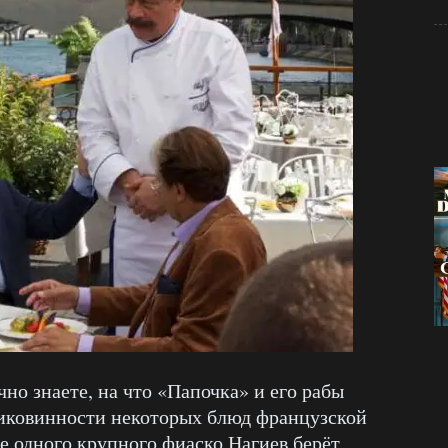
чно знаете, на что «Папочка» и его рабы
диковинности некоторых блюд французской
ле одного крупного фиаско Нагиев берёт