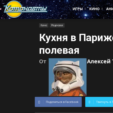
Котонавты
ИГРЫ
КИНО
АН
Кино
Рецензии
Кухня в Париж
полевая
От
Алексей
Поделиться в Facebook
Твитнуть в 