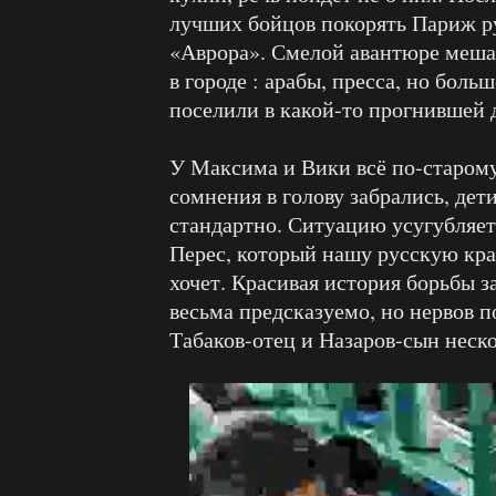
лучших бойцов покорять Париж р
«Аврора». Смелой авантюре мешае
в городе : арабы, пресса, но бол
поселили в какой-то прогнившей 
У Максима и Вики всё по-старому,
сомнения в голову забрались, дети
стандартно. Ситуацию усугубляет
Перес, который нашу русскую кр
хочет. Красивая история борьбы з
весьма предсказуемо, но нервов п
Табаков-отец и Назаров-сын неско