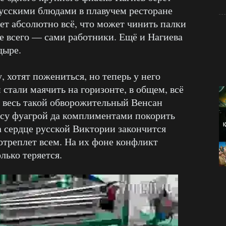
усскими блюдами в плавучем ресторане
т абсолютно всё, что может чинить палки
ьше всего — сами работники. Ещё и Нагиева
дыре.
 хотят пожениться, но теперь у него
 стали маячить на горизонте, в общем, всё
 весь такой обворожительный Венсан
асу фуагрой да комплиментами покорить
а сердце русской Виктории закончится
отреплет всем. На их фоне конфликт
лько теряется.