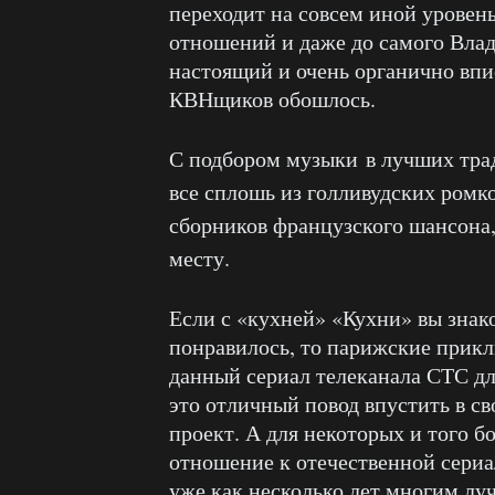
переходит на совсем иной уровен
отношений и даже до самого Вла
настоящий и очень органично впи
КВНщиков обошлось.
С подбором музыки
в лучших тр
все сплошь из голливудских ромк
сборников французского шансона, 
месту.
Если с «кухней» «Кухни» вы знак
понравилось, то парижские прикл
данный сериал телеканала СТС дл
это отличный повод впустить в с
проект. А для некоторых и того 
отношение к отечественной сериа
уже как несколько лет многим лу