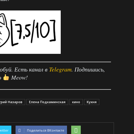
робуй. Есть канал в
Telegram
. Подпишись,
о
Meow!
рий Назаров
Елена Подкаминская
кино
Кухня
witter
Поделиться ВКонтакте