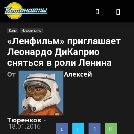
Котонавты
Кино
Новости кино
«Ленфильм» приглашает
Леонардо ДиКаприо
сняться в роли Ленина
От
Алексей
Тюренков
-
18.01.2016