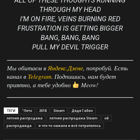
ALL OF THESE THOUGHTS RUNNING
THROUGH MY HEAD
I’M ON FIRE, VEINS BURNING RED
FRUSTRATION IS GETTING BIGGER
BANG, BANG, BANG
PULL MY DEVIL TRIGGER
Мы обитаем в
Яндекс.Дзене
, попробуй. Есть
канал в
Telegram
. Подпишись, нам будет
приятно, а тебе удобно
Meow!
ТЕГИ
"Лето
2018
Steam
Дядя Габен
летняя распродажа
летняя распродажа Steam
ой
распродажда
я что-то нажала и всё потратилось