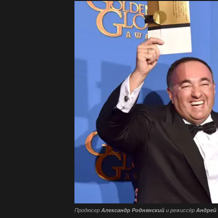
Продюсер
Александр Роднянский
и режиссёр
Андрей