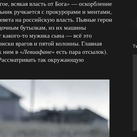
ое, всякая власть от Бога» — оскорбление
ьник ручкается с прокурорами и ментами,
евета на российскую власть. Пьяные герои
одочным бутылкам, из их машины
т какого-то мужика сына — всё это
оиски врагов и пятой колонны. Главная
T
к ним в «
Левиафане
» есть пара отсылок).
Рассматривать так окружающую