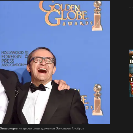
 Звягинцев
на церемонии вручения Золотого Глобуса