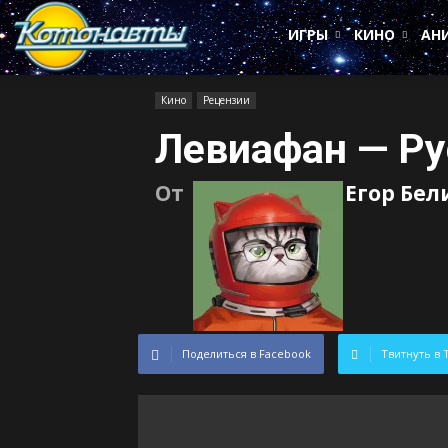
Котонавты
ИГРЫ
КИНО
АН
Кино
Рецензии
Левиафан — Р
От
Егор Бел
Поделиться в Facebook
Твитнуть в 