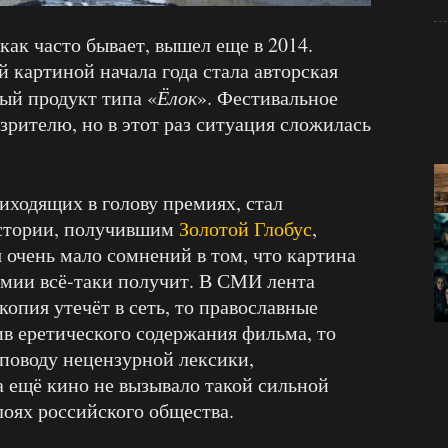
ак часто бывает, вышел еще в 2014.
 картиной начала года стала авторская
ный продукт типа «
Ёлок
». Фестивальное
рителю, но в этот раз ситуация сложилась
риходящих в голову премиях, стал
стории, получившим
Золотой Глобус
,
ся очень мало сомнений в том, что картина
мии всё-таки получит. В СМИ лента
копия утечёт в сеть, то православные
ив еретического содержания фильма, то
поводу нецензурной лексики,
а ещё кино не вызывало такой сильной
лоях российского общества.