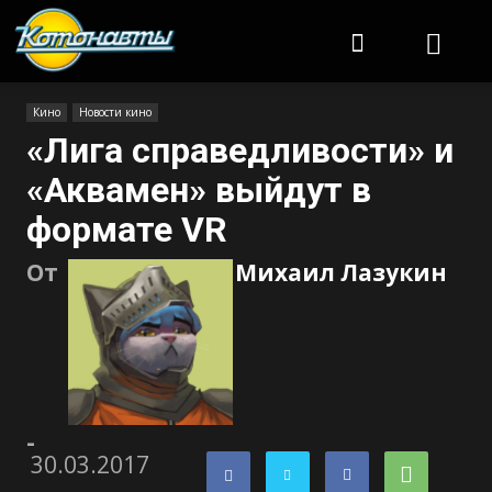
Котонавты
Кино
Новости кино
«Лига справедливости» и
«Аквамен» выйдут в
формате VR
От
Михаил Лазукин
-
30.03.2017