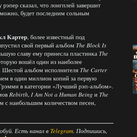
 рэпер сказал, что лонгплей завершит
озможно, будет последним сольным
л Картер
, более известный под
выпустил свой первый альбом
The Block Is
льшую славу ему принесла пластинка
The
которую вошёл один из наиболее
. Шестой альбом исполнителя
The Carter
чем в один миллион копий за первую
Грэмми в категории «Лучший рэп-альбом».
омов
Rebirth
,
I Am Not a Human Being
и
The
ем с наибольшим количеством песен,
робуй. Есть канал в
Telegram
. Подпишись,