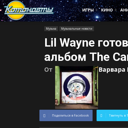
Котонавты
ИГРЫ
КИНО
АН
Музыка
Музыкальные новости
Lil Wayne гото
альбом The Car
От
Варвара
Поделиться в Facebook
Твитнуть в 