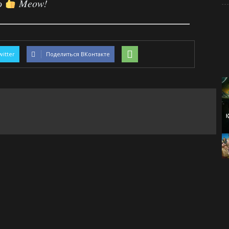
о
Meow!
witter
Поделиться ВКонтакте