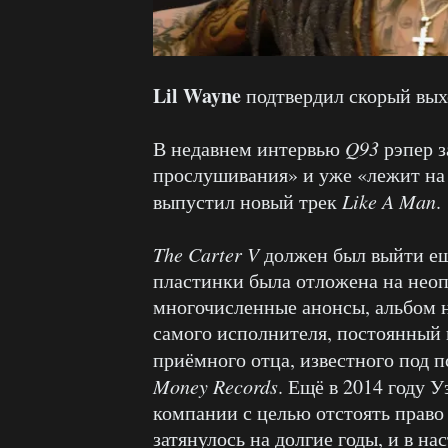
Lil Wayne
подтвердил скорый вых
В недавнем интервью
Q93
рэпер з
прослушивания» и уже «лежит на
выпустил новый трек
Like A Man
.
The Carter V
должен был выйти ещё
пластинки была отложена на неоп
многочисленные анонсы, альбом н
самого исполнителя, постоянный 
приёмного отца, известного под
Money
Records
. Ещё в 2014 году 
компании с целью отстоять право
затянулось на долгие годы, и в 