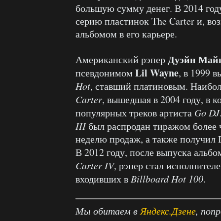
большую сумму денег. В 2014 году
серию пластинок The Carter и, в
альбомом в его карьере.
Дуэйн
Майк
Американский рэпер
Lil Wayne
псевдонимом
, в 1999 
Hot
, ставший платиновым. Наибо
Carter
, вышедшая в 2004 году, в 
популярных треков артиста
Go DJ
III
был распродан тиражом более 
неделю продаж, а также получил 
В 2012 году, после выпуска альб
Carter IV
, рэпер стал исполнител
входивших в
Billboard Hot 100
.
Мы обитаем в
Яндекс.Дзене
, поп