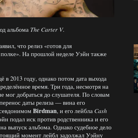
од альбома
The Carter V
.
аявил, что релиз «готов для
 полке». На прошлой неделе Уэйн также
 в 2013 году, однако потом дата выхода
ределённое время. Три года, несмотря на
е мог добраться до слушателя. По словам
перенос даты релиза — вина его
Birdman
 псевдонимом
, и его лейбла
Cash
Уэйн подал иск против родственника и его
 на выпуск альбома. Однако судебное дело
настоящий момент лейбл задолжал Уэйну