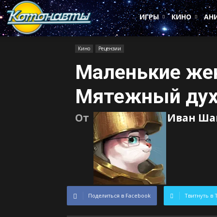
Котонавты
ИГРЫ
КИНО
АН
Кино
Рецензии
Маленькие ж
Мятежный ду
От
Иван Ша
Поделиться в Facebook
Твитнуть в 