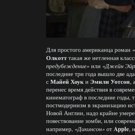
Для простого американца роман
Олкотт
такая же нетленная класс
предубеждение»
или
«Джейн Эйр
последние три года вышло две ада
Майей Хоук
Эмили Уотсон
с
и
,
перенес время действия в совреме
кинематограф в последние годы, т
постмодернизм в экранизацию ист
Новой Англии, надо крайне умере
повествование зомби, или совреме
Apple
например,
«Дикинсон»
от
, 