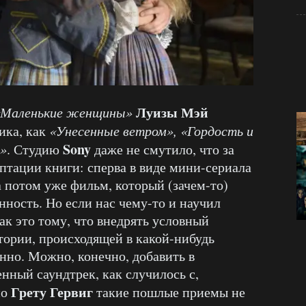
Луизы Мэй
«Маленькие женщины»
ика, как
«Унесенные ветром», «Гордость и
Sony
»
. Студию
даже не смутило, что за
птации книги: сперва в виде мини-сериала
 а потом уже фильм, который (зачем-то)
нность. Но если нас чему-то и научил
ак это тому, что внедрять условный
ории, происходящей в какой-нибудь
нно. Можно, конечно, добавить в
нный саундтрек, как случилось с,
Грету Гервиг
но
такие пошлые приемы не