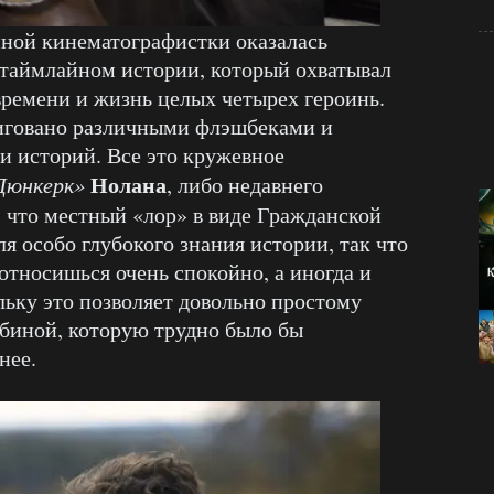
нной кинематографистки оказалась
 таймлайном истории, который охватывал
ремени и жизнь целых четырех героинь.
иговано различными флэшбеками и
и историй. Все это кружевное
Нолана
Дюнкерк»
, либо недавнего
у, что местный «лор» в виде Гражданской
я особо глубокого знания истории, так что
относишься очень спокойно, а иногда и
льку это позволяет довольно простому
биной, которую трудно было бы
нее.