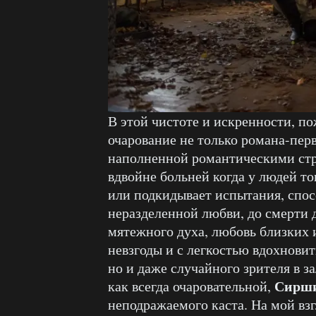
В этой чистоте и искренности, п
очарование не только романа-перв
наполненной романтическими ст
вдвойне больней когда у людей то
или подкидывает испытания, спос
неразделенной любви, до смерти 
мятежного духа, любовь близких и
невзгоды и с легкостью вдохновит
но и даже случайного зрителя в за
Сирши
как всегда очаровательной,
неподражаемого каста. На мой вз