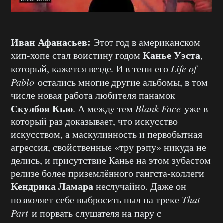
Иван Афанасьев:
Этот год в американском
Канье Уэста
хип-хопе стал воистину годом
,
который, кажется везде. И в тени его
Life of
Pablo
остались многие другие альбомы, в том
числе новая работа любителя панамок
Скулбоя Кью
. А между тем
Blank Face
уже в
который раз доказывает, что искусство
искусством, а маскулинность и первобытная
агрессия, свойственные «тру рэпу» никуда не
делись, и присутствие Канье на этом зубастом
релизе более приземлённого гангста-коллеги
Кендрика Ламара
неслучайно. Даже он
позволяет себе выбросить пыл на треке
That
Part
и порвать слушателя на пару с