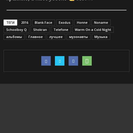
ТЕГИ
2016
Blank Face
Exodus
Honne
Noname
Schoolboy Q
Shokran
Telefone
Warm On a Cold Night
альбомы
Главное
лучшее
музонавты
Музыка