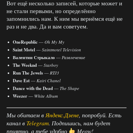
Вот ещё несколько записей, которые может и
не стали первыми, но определённо
запомнились нам. К ним мы вернёмся ещё не
раз и не два. Да и вам советуем.
OneRepublic
—
Oh My My
Saint Motel
—
Saintmotel Television
Валентин Стрыкало
—
Развлечение
The Weeknd
—
Starboy
Run The Jewels
—
RTJ3
Dave Est
—
Kairi Chanel
Dance with the Dead
—
The Shape
Weezer
—
White Album
Мы обитаем в
Яндекс.Дзене
, попробуй. Есть
канал в
Telegram
. Подпишись, нам будет
приятно, а тебе удобно
Meow!