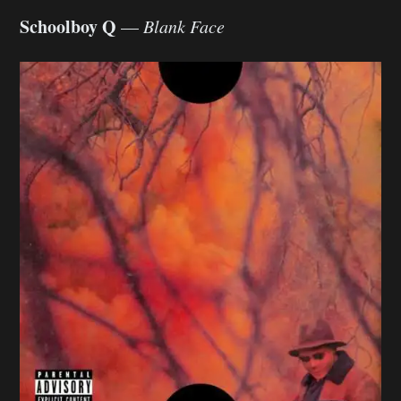
Schoolboy Q
—
Blank Face