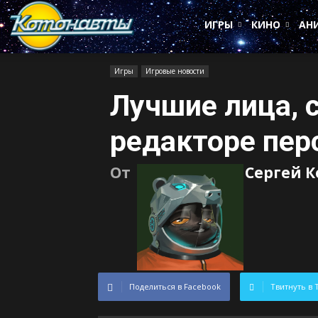
Котонавты
ИГРЫ
КИНО
АН
Игры
Игровые новости
Лучшие лица, 
редакторе перс
От
Сергей 
Поделиться в Facebook
Твитнуть в 