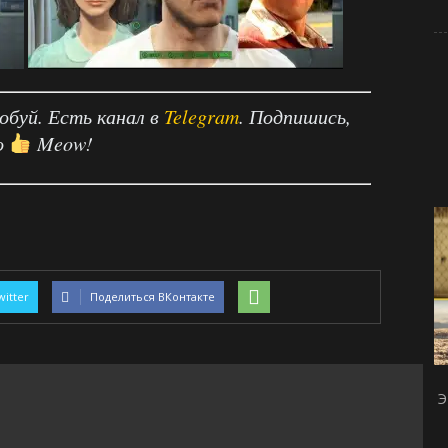
робуй. Есть канал в
Telegram
. Подпишись,
о
Meow!
witter
Поделиться ВКонтакте
Э