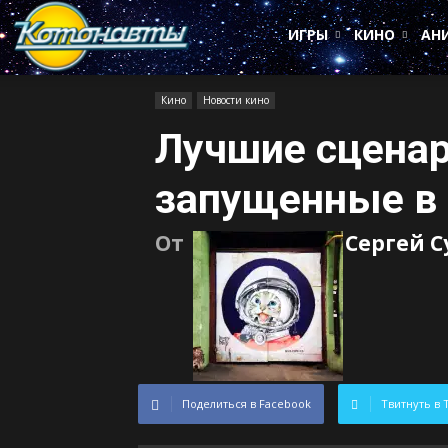
Котонавты
ИГРЫ
КИНО
АН
Кино
Новости кино
Лучшие сценар
запущенные в
От
Сергей 
Поделиться в Facebook
Твитнуть в 