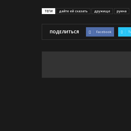
ТЕГИ
дайте ей сказать
дружище
руина
ПОДЕЛИТЬСЯ
Facebook
T