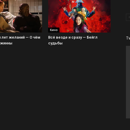
Кино
T
 лет желаний — О чём
Всё везде и сразу — Бейгл
Джинны
судьбы