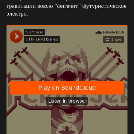
гравитации вовсю “фигачит” футуристическое
электро.