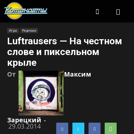
Котонавты
Игры
Рецензии
Luftrausers — На честном
слове и пиксельном
крыле
От
Максим
Зарецкий
-
29.03.2014