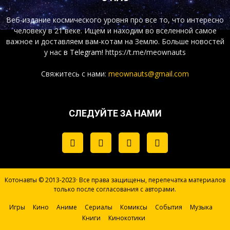
Веб-издание космического уровня про все то, что интересно
человеку в 21 веке. Ищем и находим во вселенной самое
важное и доставляем вам-котам на Землю. Больше новостей
у нас
в Telegram!
https://t.me/meownauts
Свяжитесь с нами:
meownauts@gmail.com
СЛЕДУЙТЕ ЗА НАМИ
Котонавты © 2013-2023· Все права защищены, перепечатка материалов
только после согласования с авторами.
Игры
Кино
Аниме
Сериалы
Комиксы
События
Музыка
Книги
Кинокотики