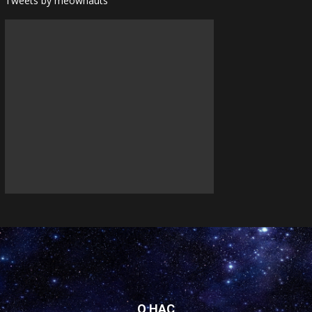
Tweets by meownauts
О НАС