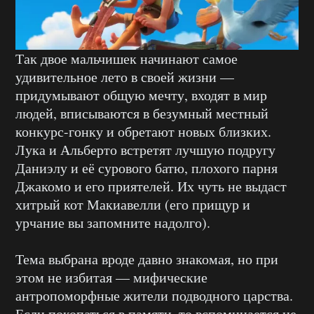
Так двое мальчишек начинают самое
удивительное лето в своей жизни —
придумывают общую мечту, входят в мир
людей, вписываются в безумный местный
конкурс-гонку и обретают новых близких.
Лука и Альберто встретят лучшую подругу
Даниэлу и её сурового батю, плохого парня
Джакомо и его приятелей. Их чуть не выдаст
хитрый кот Макиавелли (его прищур и
урчание вы запомните надолго).
Тема выбрана вроде давно знакомая, но при
этом не избитая — мифические
антропоморфные жители подводного царства.
Если покопаться в памяти, то вспоминается не