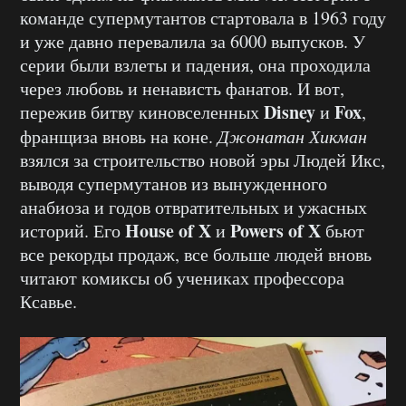
команде супермутантов стартовала в 1963 году
и уже давно перевалила за 6000 выпусков. У
серии были взлеты и падения, она проходила
через любовь и ненависть фанатов. И вот,
Disney
Fox
пережив битву киновселенных
и
,
франщиза вновь на коне.
Джонатан Хикман
взялся за строительство новой эры Людей Икс,
выводя супермутанов из вынужденного
анабиоза и годов отвратительных и ужасных
House of X
Powers of X
историй. Его
и
бьют
все рекорды продаж, все больше людей вновь
читают комиксы об учениках профессора
Ксавье.