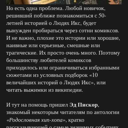
Но есть одна проблема. Любой новичок,
решивший поближе познакомиться с 50-
летней историей о Людях Икс, будет
вынужден пробираться через сотни комиксов.
И не важно, плохие это истории или хорошие,
наивные или серьезные, смешные или
трагические. Их просто очень много. Поэтому
большинству любителей комиксов
приходилось или ограничиваться избранными
сюжетами из условных подборок «10
величайших историй о Людях Икс», или
читать выжимки из википедии.
Эд Пискор
И тут на помощь пришел
,
знакомый некоторым читателям по антологии
«Родословная хип-хопа»
, кратко
рассказывающей о самые значимых событиях