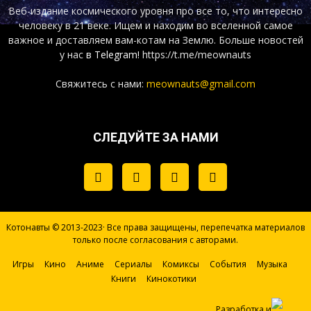
Веб-издание космического уровня про все то, что интересно
человеку в 21 веке. Ищем и находим во вселенной самое
важное и доставляем вам-котам на Землю. Больше новостей
у нас
в Telegram!
https://t.me/meownauts
Свяжитесь с нами:
meownauts@gmail.com
СЛЕДУЙТЕ ЗА НАМИ
Котонавты © 2013-2023· Все права защищены, перепечатка материалов
только после согласования с авторами.
Игры
Кино
Аниме
Сериалы
Комиксы
События
Музыка
Книги
Кинокотики
Разработка и