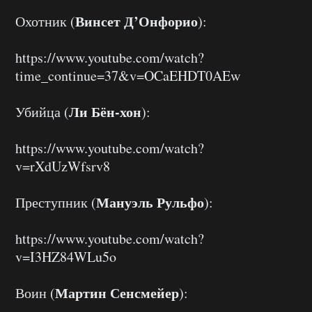
Винсет Д’Онфорио
Охотник (
):
https://www.youtube.com/watch?
time_continue=37&v=OCaEHDT0AEw
Ли Бён-хон
Убийца (
):
https://www.youtube.com/watch?
v=rXdUzWfsrv8
Мануэль Рульфо
Преступник (
):
https://www.youtube.com/watch?
v=I3HZ84WLu5o
Мартин Сенсмейер
Воин (
):