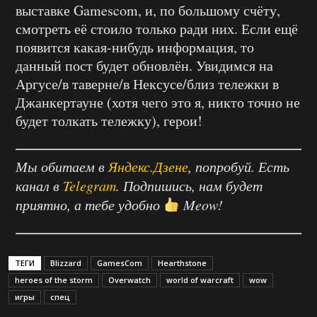
выставке Gamescom, и, по большому счёту,
смотреть её стоило только ради них. Если ещё
появится какая-нибудь информация, то
данный пост будет обновлён. Увидимся на
Аргусе/в таверне/в Нексусе/близ тележки в
Джанкертауне (хотя чего это я, никто точно не
будет толкать тележку), герои!
Мы обитаем в
Яндекс.Дзене
, попробуй. Есть
канал в
Telegram
. Подпишись, нам будет
приятно, а тебе удобно
Meow!
ТЕГИ
Blizzard
GamesCom
Hearthstone
heroes of the storm
Overwatch
world of warcraft
wow
игры
спец