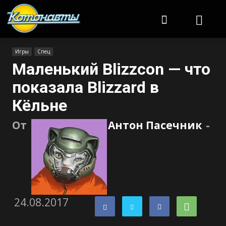
Котонавты
Игры
Спец
Маленький Blizzcon — что
показала Blizzard в
Кёльне
От
Антон Пасечник
-
24.08.2017