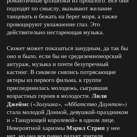
романтичные флэшбэки из прошлого. Все они
подходят по смыслу, вызывают желание
танцевать и бежать на берег моря, а также
провоцируют увлажнение глаз. Это
действительно нестареющая музыка.
Сюжет может показаться занудным, да так бы
оно и было, если бы не средиземноморский
антураж, музыка и почти безупречный
кастинг. В сиквеле снялись потрясающие
актеры из первого фильма, к группе
присоединилась молодежь, сыгравшая
Лили
возрастных героев в молодости.
Джеймс
(«
Золушка», «Аббатство Даунтон»)
стала молодой Донной, девушкой-праздником
и «Танцующей королевой» в одном лице.
Мэрил Стрип
Невероятной харизмы
у нее
нет, но она все равно радует зрителя.