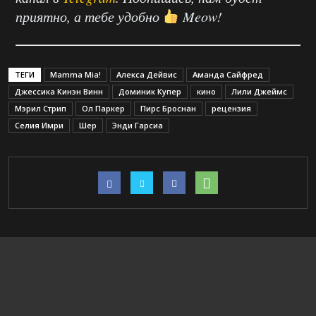
приятно, а тебе удобно
Meow!
ТЕГИ
Mamma Mia!
Алекса Дейвис
Аманда Сайфред
Джессика Кинэн Винн
Доминик Купер
кино
Лили Джеймс
Мэрил Стрип
Ол Паркер
Пирс Броснан
рецензия
Селия Имри
Шер
Энди Гарсиа