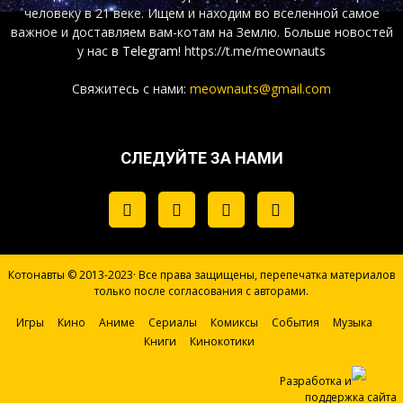
человеку в 21 веке. Ищем и находим во вселенной самое
важное и доставляем вам-котам на Землю. Больше новостей
у нас
в Telegram!
https://t.me/meownauts
Свяжитесь с нами:
meownauts@gmail.com
СЛЕДУЙТЕ ЗА НАМИ
Котонавты © 2013-2023· Все права защищены, перепечатка материалов
только после согласования с авторами.
Игры
Кино
Аниме
Сериалы
Комиксы
События
Музыка
Книги
Кинокотики
Разработка и
поддержка сайта