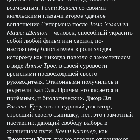
возможным.
Генри Кавилл
со своими
ангельскими глазами второе удачное
воплощение Супермена после
Тома Уэллинга
.
Майкл Шеннон
– человек, способный украсить
собой любой фильм или сериал, по-
настоящему блистателен в роли злодея,
которому как никогда повезло с заместителем
в виде
Антье Трое
, в своей суровости
временами превосходящей своего
руководителя. Эталонными получились и
родители Кал Эла. Причём это касается и
Джор Эл
приёмных, и биологических.
Рассела Кроу
это не суровый диктатор,
строящий своего сынишку, нет, это грамотный
наставник, дающий свободу выбора в
жизненном пути.
Кевин Костнер
, как
Джонатан Кент
, так же отходит от комиксов