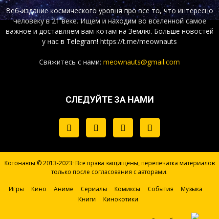
Веб-издание космического уровня про все то, что интересно
человеку в 21 веке. Ищем и находим во вселенной самое
важное и доставляем вам-котам на Землю. Больше новостей
у нас
в Telegram!
https://t.me/meownauts
Свяжитесь с нами:
meownauts@gmail.com
СЛЕДУЙТЕ ЗА НАМИ
Котонавты © 2013-2023· Все права защищены, перепечатка материалов
только после согласования с авторами.
Игры
Кино
Аниме
Сериалы
Комиксы
События
Музыка
Книги
Кинокотики