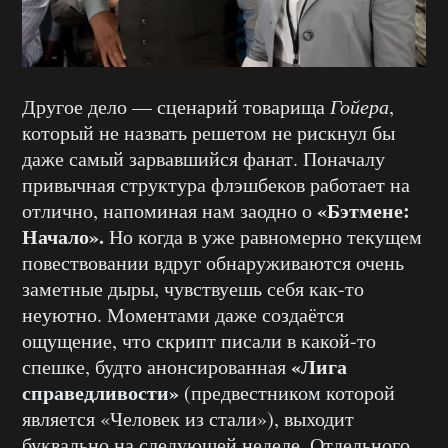
Другое дело — сценарий товарища
Гойера
,
который не назвать решетом не рискнул бы
даже самый зарвавшийся фанат. Поначалу
привычная структура флэшбеков работает на
«Бэтмене:
отлично, напоминая нам заодно о
Начало».
Но когда в уже равномерно текущем
повествовании вдруг обнаруживаются очень
заметные дыры, чувствуешь себя как-то
неуютно. Моментами даже создаётся
ощущение, что скрипт писали в какой-то
«Лига
спешке, будто анонсированная
справедливости»
(предвестником которой
является «Человек из стали»), выходит
буквально на следующей неделе. Отдельного