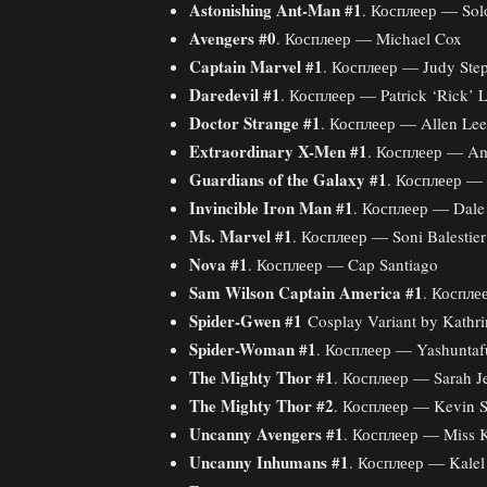
Astonishing Ant-Man #1
. Косплеер — Solo
Avengers #0
. Косплеер — Michael Cox
Captain Marvel #1
. Косплеер — Judy Ste
Daredevil #1
. Косплеер — Patrick ‘Rick’ 
Doctor Strange #1
. Косплеер — Allen Le
Extraordinary X-Men #1
. Косплеер — Am
Guardians of the Galaxy #1
. Косплеер —
Invincible Iron Man #1
. Косплеер — Dale 
Ms. Marvel #1
. Косплеер — Soni Balestier
Nova #1
. Косплеер — Cap Santiago
Sam Wilson Captain America #1
. Коспл
Spider-Gwen #1
Cosplay Variant by Kathr
Spider-Woman #1
. Косплеер — Yashuntaf
The Mighty Thor #1
. Косплеер — Sarah J
The Mighty Thor #2
. Косплеер — Kevin 
Uncanny Avengers #1
. Косплеер — Miss K
Uncanny Inhumans #1
. Косплеер — Kalel