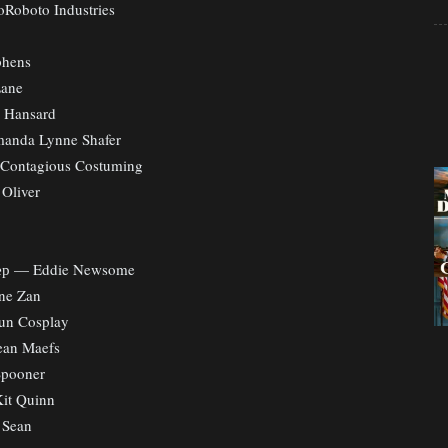
Roboto Industries
phens
Lane
e Hansard
anda Lynne Shafer
 Contagious Costuming
Oliver
еер — Eddie Newsome
ine Zan
un Cosplay
ean Maefs
Spooner
it Quinn
 Sean