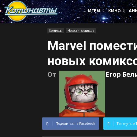
Котонавты
ИГРЫ
КИНО
АН
Комиксы
Новости комиксов
Marvel помест
новых комиксо
От
Егор Бел
Поделиться в Facebook
Твитнуть в 