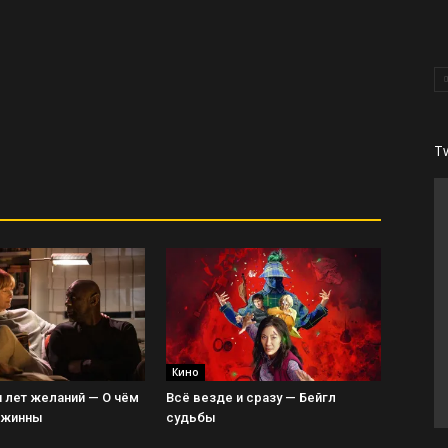
T
Кино
 лет желаний — О чём
Всё везде и сразу — Бейгл
Джинны
судьбы