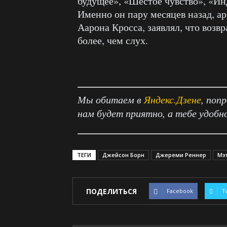
будущее», «Шестое чувство», «И
Именно он пару месяцев назад, ар
Аарона Кросса, заявлял, что воз
более, чем слух.
Мы обитаем в
Яндекс.Дзене
, поп
нам будет приятно, а тебе удобн
ТЕГИ
Джейсон Борн
Джереми Реннер
Мэ
ПОДЕЛИТЬСЯ
Facebook
T