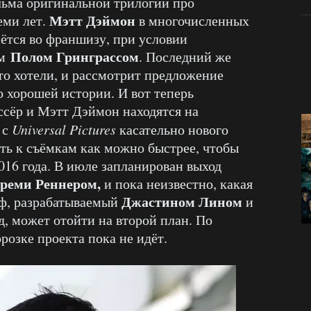
льма оригинальной трилогии про
Мэтт Дэймон
еми лет.
в многочисленных
нётся во франшизу, при условии
Полом Гринграссом
ом
. Последний же
 что хотели, и рассмотрит предложение
о хорошей истории. И вот теперь
ссёр и Мэтт Дэймон находятся на
 с
Universal Pictures
касательно нового
ть к съёмкам как можно быстрее, чтобы
016 года. В июле запланирован выход
реми Реннером,
и пока неизвестно, какая
Джастином Лином
фф, разрабатываемый
и
д, может отойти на второй план. По
розке проекта пока не идёт.