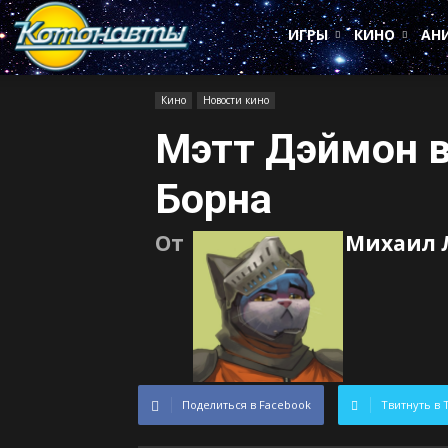
Котонавты
ИГРЫ
КИНО
АН
Кино
Новости кино
Мэтт Дэймон в
Борна
От
Михаил 
Поделиться в Facebook
Твитнуть в 