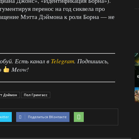
ндиана Джонс», «Идентификация Борна»).
гументируя перенос на год сиквела про
вращение Мэтта Дэймона к роли Борна — не
робуй. Есть канал в
Telegram
. Подпишись,
о
Meow!
тт Дэймон
Пол Грингасс
witter
Поделиться ВКонтакте