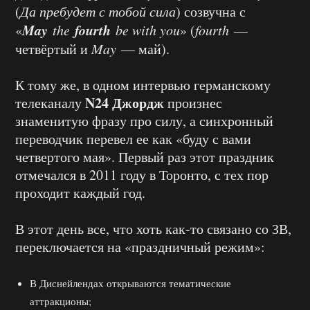
(
Да пребудет с тобой сила
) созвучна с
May
fourth
«
the
be
with
you
» (
fourth
—
четвёртый и
May
— май).
К тому же, в одном интервью германскому
N24
Джордж
телеканалу
произнес
знаменитую фразу про силу, а синхронный
переводчик перевел ее как «буду с вами
четвертого мая». Первый раз этот праздник
отмечался в 2011 году в Торонто, с тех пор
проходит каждый год.
В этот день все, что хоть как-то связано со ЗВ,
переключается на «праздничный режим»:
В Диснейлендах открываются тематические
аттракционы;