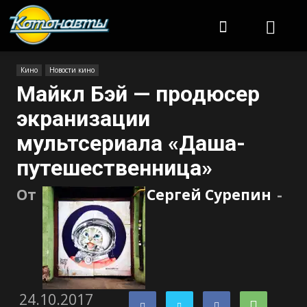
Котонавты
Кино
Новости кино
Майкл Бэй — продюсер
экранизации
мультсериала «Даша-
путешественница»
От
Сергей Сурепин
-
24.10.2017