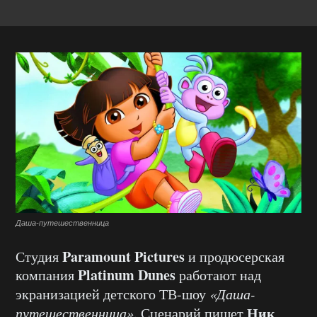
Даша-путешественница
Paramount Pictures
Студия
и продюсерская
Platinum Dunes
компания
работают над
экранизацией детского ТВ-шоу
«Даша-
Ник
путешественница»
. Сценарий пишет