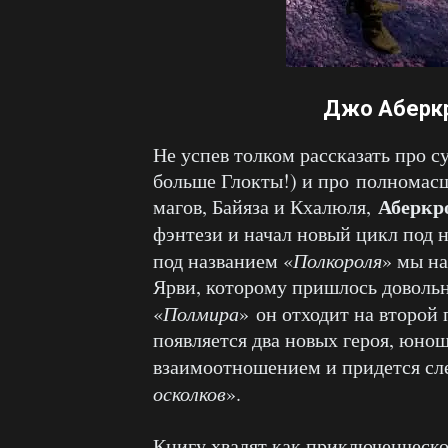
Джо Аберкр
Не успев толком рассказать про су
больше Глокты!) и про полномас
Аберкр
магов, Байяза и Кхалюля,
фэнтези и начал новый цикл под 
под названием «
Полкороля
» мы н
Ярви, которому пришлось довольн
«
Полмира
» он отходит на второй 
появляется два новых героя, юно
взаимоотношением и придется сле
осколков
».
Книгу хвалят как приключенческое