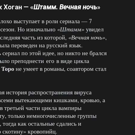
 Хоган — «
Штамм. Вечная ночь
»
лохо выступает в роли сериала — 7
 сезон. Но изначально
«Штамм»
увидел
следняя часть из которой,
«Вечная ночь»
,
была переведен на русский язык.
 сериал по этой идее, но никто не брался
 было преподнести его в виде цикла
 Торо
не умеет в романы, соавтором стал
ая история распространения вируса
 всеми вытекающими кишками, кровью, а
 в третьей части цикла вампиры
ту, только немногочисленные группы
 тогда как остальные сдались и
 скотину» кровопийц.