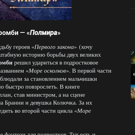
омби — «
Полмира
»
дьбу героев «
Первого закона
» (хочу
штабную историю борьбы двух великих
омби
решил удариться в подростковое
названием «
Море осколков
». В первой части
аблюдали за становлением мальчишки
о быстро повзрослеть. В книге
план, став министром, а на сцене
ша Бранни и девушка Колючка. За их
дить во второй части цикла «
Море
 фэнтези для подростков. Тут есть и