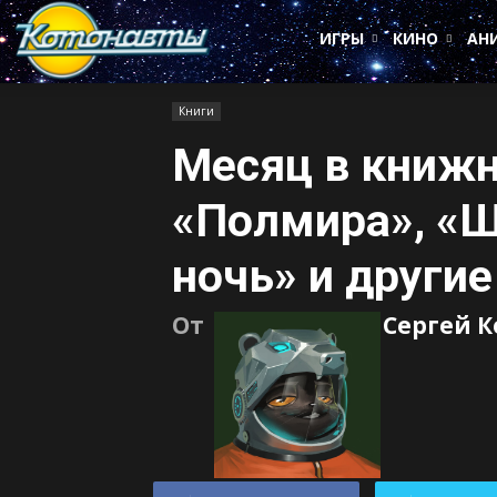
Котонавты
ИГРЫ
КИНО
АН
Книги
Месяц в книжн
«Полмира», «
ночь» и другие
От
Сергей 