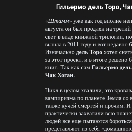
Гильермо дель Торо, Чак
«Штамм»
уже как год вполне неп
августа он был продлен на третий
свет в виде книжной трилогии, по
вышла в 2011 году и вот недавно 
дель Торо
Изначально
хотел снять
за этот проект, и в итоге решено
Гильермо дель
книг. Так как сам
Чак Хоган
.
Цикл в целом хвалили, это кровав
вампиризма по планете Земля со
также кучей смертей и прочим. И
практически захватили всю плане
людей все еще пытаются бороться,
представляют из себя «домашнюю