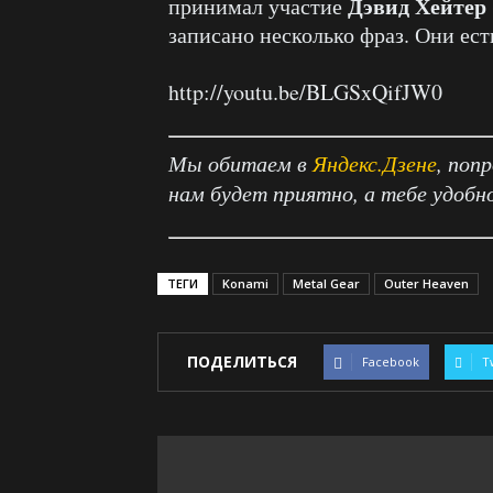
Дэвид Хейтер
принимал участие
записано несколько фраз. Они ест
http://youtu.be/BLGSxQifJW0
Мы обитаем в
Яндекс.Дзене
, поп
нам будет приятно, а тебе удобн
ТЕГИ
Konami
Metal Gear
Outer Heaven
ПОДЕЛИТЬСЯ
Facebook
T