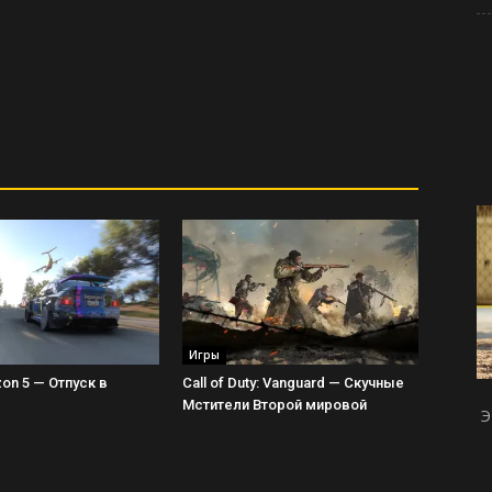
Игры
zon 5 — Отпуск в
Call of Duty: Vanguard — Скучные
Мстители Второй мировой
Э