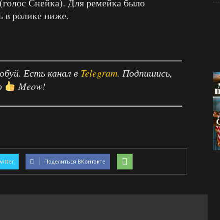
(голос Снейка). Для ремейка было
ь в ролике ниже.
робуй. Есть канал в
Telegram
. Подпишись,
о
Meow!
witter
Поделиться ВКонтакте