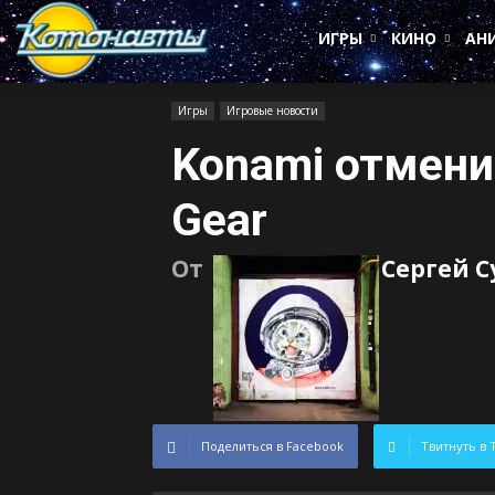
Котонавты
ИГРЫ
КИНО
АН
Игры
Игровые новости
Konami отмени
Gear
От
Сергей 
Поделиться в Facebook
Твитнуть в 