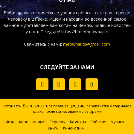
Веб-издание космического уровня про все то, что интересно
человеку в 21 веке. Ищем и находим во вселенной самое
важное и доставляем вам-котам на Землю. Больше новостей
у нас
в Telegram!
https://t.me/meownauts
Свяжитесь с нами:
meownauts@gmail.com
СЛЕДУЙТЕ ЗА НАМИ
Котонавты © 2013-2023· Все права защищены, перепечатка материалов
только после согласования с авторами.
Игры
Кино
Аниме
Сериалы
Комиксы
События
Музыка
Книги
Кинокотики